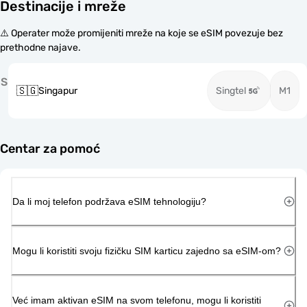
Destinacije i mreže
⚠️ Operater može promijeniti mreže na koje se eSIM povezuje bez
prethodne najave.
S
🇸🇬
Singapur
Singtel
M1
Centar za pomoć
Da li moj telefon podržava eSIM tehnologiju?
Mogu li koristiti svoju fizičku SIM karticu zajedno sa eSIM-om?
Već imam aktivan eSIM na svom telefonu, mogu li koristiti