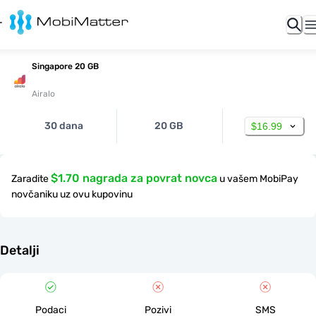
Singapore 20 GB
Airalo
30 dana
20 GB
$16.99
$1.70 nagrada za povrat novca
Zaradite
u vašem MobiPay
novčaniku uz ovu kupovinu
Detalji
Podaci
Pozivi
SMS