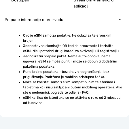
Dostupan
U realnom vremenu, u
aplikaciji
Potpune informacije o proizvodu
Ovo je eSIM samo za podatke. Ne dolazi sa telefonskim 
brojem.
Jednostavno skenirajte QR kod da preuzmete i koristite 
eSIM. Nisu potrebni drugi koraci za aktivaciju ili registraciju.
Jednokratni prepaid paket. Nema auto-obnova, nema 
ugovora. eSIM se može puniti i može se dopuniti dodatnim 
paketima podataka.
Pune brzine podataka - bez dnevnih ograničenja, bez 
prigušivanja. Podržana je mobilna pristupna tačka.
Može se koristiti samo s eSIM kompatibilnim telefonima i 
tabletima koji nisu zaključani putem mobilnog operatera. Ako 
ste u nedoumici, pogledajte odjeljak FAQ.
eSIM kartica će isteći ako se ne aktivira u roku od 2 mjeseca 
od kupovine.