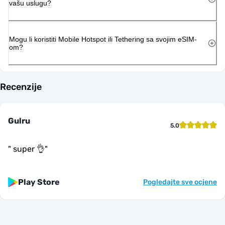
vašu uslugu?
Mogu li koristiti Mobile Hotspot ili Tethering sa svojim eSIM-
om?
Recenzije
Gulru
5.0
"
super 👌
"
Play Store
Pogledajte sve ocjene