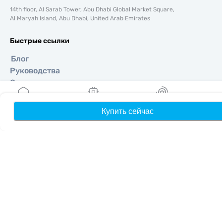
14th floor, Al Sarab Tower, Abu Dhabi Global Market Square,
Al Maryah Island, Abu Dhabi, United Arab Emirates
Быстрые ссылки
Блог
Руководства
О нас
Помощь и поддержка
Условия и положения
Купить сейчас
Главная
Мои eSIM
Бонусы
П
Политика конфиденциальности
Политика доставки и возвратов
Карта сайта
Партнерская программа
Направления
Стать партнером
MobiMatter для реселлеров