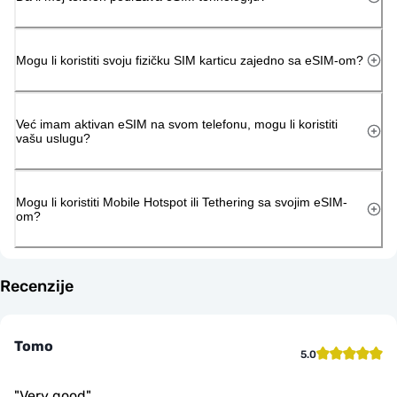
Mogu li koristiti svoju fizičku SIM karticu zajedno sa eSIM-om?
Već imam aktivan eSIM na svom telefonu, mogu li koristiti
vašu uslugu?
Mogu li koristiti Mobile Hotspot ili Tethering sa svojim eSIM-
om?
Recenzije
Tomo
5.0
"
Very good
"