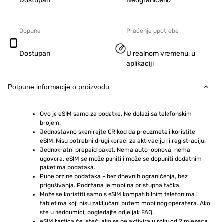
Dostupan
Neograničeno
Dopuna
Praćenje upotrebe
Dostupan
U realnom vremenu, u
aplikaciji
Potpune informacije o proizvodu
Ovo je eSIM samo za podatke. Ne dolazi sa telefonskim 
brojem.
Jednostavno skenirajte QR kod da preuzmete i koristite 
eSIM. Nisu potrebni drugi koraci za aktivaciju ili registraciju.
Jednokratni prepaid paket. Nema auto-obnova, nema 
ugovora. eSIM se može puniti i može se dopuniti dodatnim 
paketima podataka.
Pune brzine podataka - bez dnevnih ograničenja, bez 
prigušivanja. Podržana je mobilna pristupna tačka.
Može se koristiti samo s eSIM kompatibilnim telefonima i 
tabletima koji nisu zaključani putem mobilnog operatera. Ako 
ste u nedoumici, pogledajte odjeljak FAQ.
eSIM kartica će isteći ako se ne aktivira u roku od 2 mjeseca 