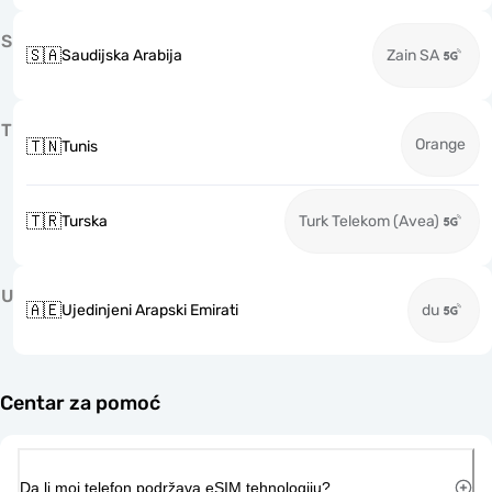
S
🇸🇦
Saudijska Arabija
Zain SA
T
Orange
🇹🇳
Tunis
🇹🇷
Turska
Turk Telekom (Avea)
U
🇦🇪
Ujedinjeni Arapski Emirati
du
Centar za pomoć
Da li moj telefon podržava eSIM tehnologiju?