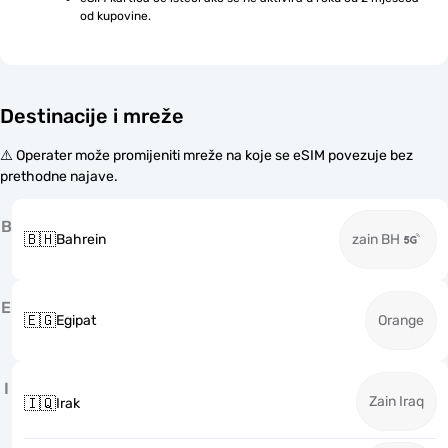
od kupovine.
Destinacije i mreže
⚠️ Operater može promijeniti mreže na koje se eSIM povezuje bez
prethodne najave.
B
🇧🇭
Bahrein
zain BH
E
🇪🇬
Egipat
Orange
I
Zain Iraq
🇮🇶
Irak