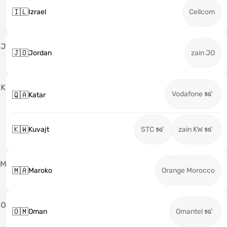
🇮🇱
Izrael
Cellcom
J
🇯🇴
Jordan
zain JO
K
Vodafone
🇶🇦
Katar
🇰🇼
Kuvajt
STC
zain KW
M
🇲🇦
Maroko
Orange Morocco
O
🇴🇲
Oman
Omantel