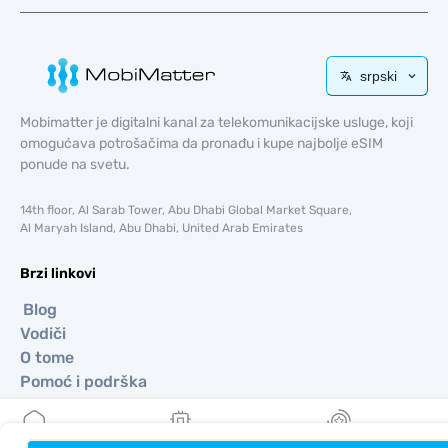
srpski
Mobimatter je digitalni kanal za telekomunikacijske usluge, koji
omogućava potrošačima da pronađu i kupe najbolje eSIM
ponude na svetu.
14th floor, Al Sarab Tower, Abu Dhabi Global Market Square,
Al Maryah Island, Abu Dhabi, United Arab Emirates
Brzi linkovi
Blog
Vodiči
O tome
Pomoć i podrška
Uslovi i odredbe
Politika privatnosti