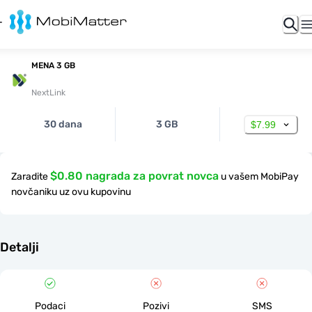
MENA 3 GB
NextLink
30 dana
3 GB
$7.99
$0.80 nagrada za povrat novca
Zaradite
u vašem MobiPay
novčaniku uz ovu kupovinu
Detalji
Podaci
Pozivi
SMS