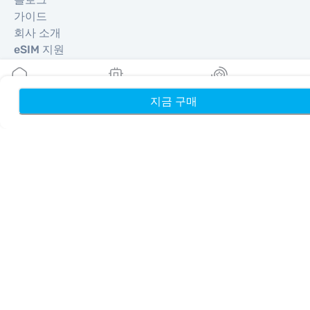
가이드
회사 소개
eSIM 지원
이용약관
개인정보 처리방침
배송 및 환불 정책
지금 구매
홈
내 eSIM
리워드
사이트맵
제휴
여행지
파트너 되기
리셀러를 위한 MobiMatter
비즈니스를 위한 MobiMatter
제휴사를 위한 MobiMatter
지역