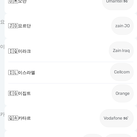
🇴🇲
오만
Omantel
요
🇯🇴
요르단
zain JO
이
Zain Iraq
🇮🇶
이라크
Cellcom
🇮🇱
이스라엘
🇪🇬
이집트
Orange
카
🇶🇦
카타르
Vodafone