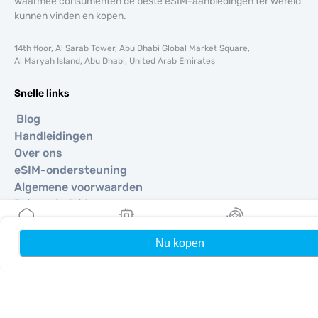
waarmee consumenten de beste eSIM-aanbiedingen ter wereld
kunnen vinden en kopen.
14th floor, Al Sarab Tower, Abu Dhabi Global Market Square,
Al Maryah Island, Abu Dhabi, United Arab Emirates
Snelle links
Blog
Handleidingen
Over ons
eSIM-ondersteuning
Algemene voorwaarden
Privacybeleid
Levering- en retourbeleid
Sitemap
Nu kopen
Home
Mijn eSIMs
Rewards
Affiliate
Bestemmingen