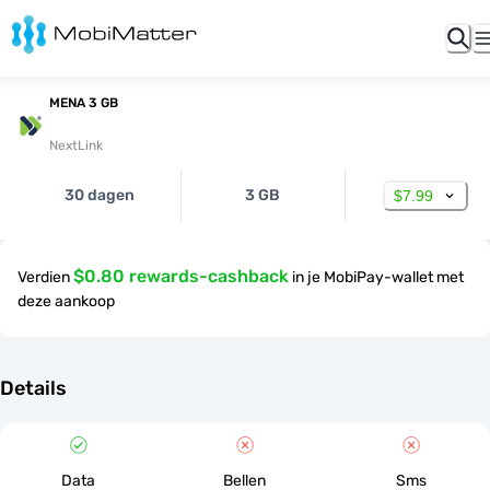
MENA 3 GB
NextLink
30 dagen
3 GB
$7.99
$0.80 rewards-cashback
Verdien
in je MobiPay-wallet met
deze aankoop
Details
Data
Bellen
Sms