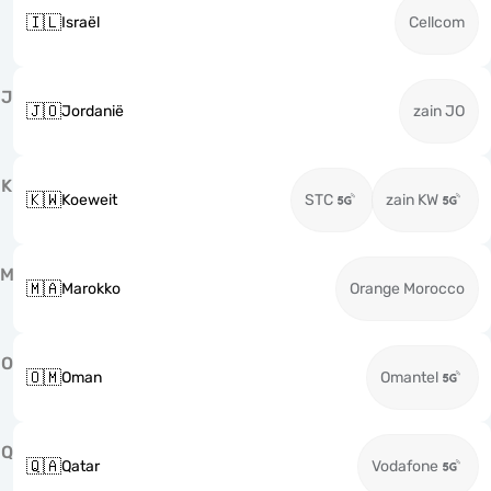
🇮🇱
Israël
Cellcom
J
🇯🇴
Jordanië
zain JO
K
🇰🇼
Koeweit
STC
zain KW
M
🇲🇦
Marokko
Orange Morocco
O
🇴🇲
Oman
Omantel
Q
🇶🇦
Qatar
Vodafone