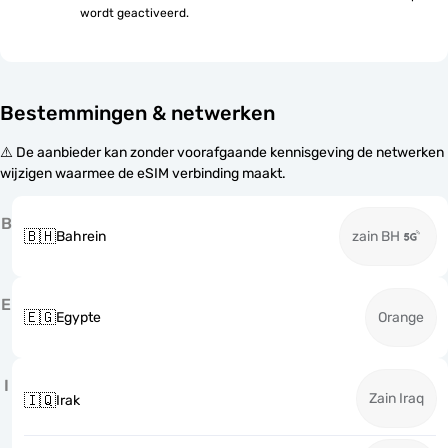
wordt geactiveerd.
Bestemmingen & netwerken
⚠️ De aanbieder kan zonder voorafgaande kennisgeving de netwerken
wijzigen waarmee de eSIM verbinding maakt.
B
🇧🇭
Bahrein
zain BH
E
🇪🇬
Egypte
Orange
I
Zain Iraq
🇮🇶
Irak