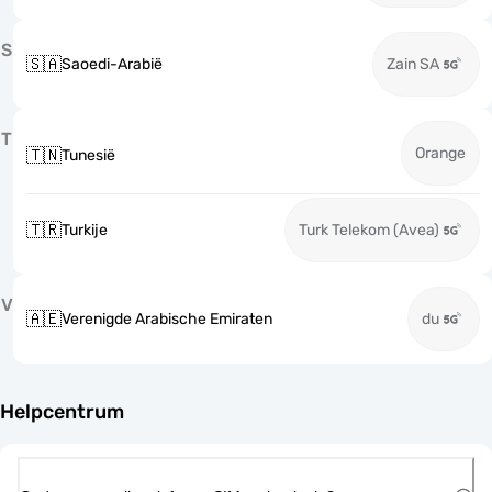
S
🇸🇦
Saoedi-Arabië
Zain SA
T
Orange
🇹🇳
Tunesië
🇹🇷
Turkije
Turk Telekom (Avea)
V
🇦🇪
Verenigde Arabische Emiraten
du
Helpcentrum