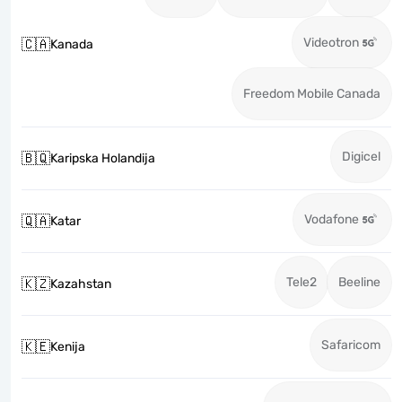
Videotron
🇨🇦
Kanada
Freedom Mobile Canada
Digicel
🇧🇶
Karipska Holandija
Vodafone
🇶🇦
Katar
Tele2
Beeline
🇰🇿
Kazahstan
Safaricom
🇰🇪
Kenija