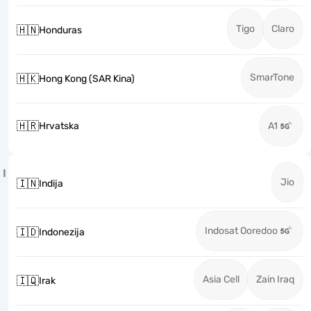
Tigo
Claro
🇭🇳
Honduras
SmarTone
🇭🇰
Hong Kong (SAR Kina)
🇭🇷
Hrvatska
A1
I
Jio
🇮🇳
Indija
Indosat Ooredoo
🇮🇩
Indonezija
Asia Cell
Zain Iraq
🇮🇶
Irak