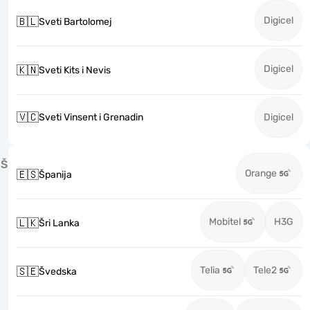
Digicel
🇧🇱
Sveti Bartolomej
Digicel
🇰🇳
Sveti Kits i Nevis
🇻🇨
Sveti Vinsent i Grenadin
Digicel
Š
Orange
🇪🇸
Španija
Mobitel
H3G
🇱🇰
Šri Lanka
Telia
Tele2
🇸🇪
Švedska