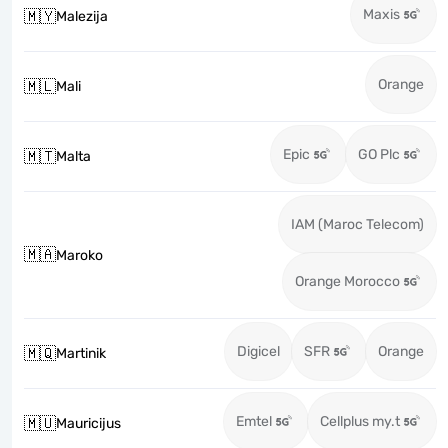
Maxis
🇲🇾
Malezija
Orange
🇲🇱
Mali
Epic
GO Plc
🇲🇹
Malta
IAM (Maroc Telecom)
🇲🇦
Maroko
Orange Morocco
Digicel
SFR
Orange
🇲🇶
Martinik
Emtel
Cellplus my.t
🇲🇺
Mauricijus