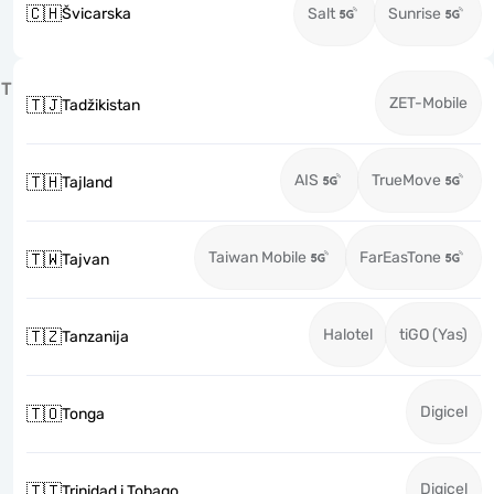
🇨🇭
Švicarska
Salt
Sunrise
T
ZET-Mobile
🇹🇯
Tadžikistan
AIS
TrueMove
🇹🇭
Tajland
Taiwan Mobile
FarEasTone
🇹🇼
Tajvan
Halotel
tiGO (Yas)
🇹🇿
Tanzanija
Digicel
🇹🇴
Tonga
Digicel
🇹🇹
Trinidad i Tobago