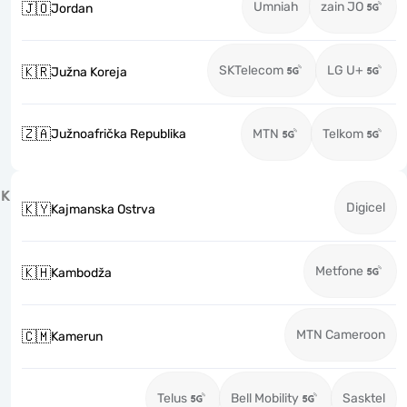
Umniah
zain JO
🇯🇴
Jordan
SKTelecom
LG U+
🇰🇷
Južna Koreja
🇿🇦
Južnoafrička Republika
MTN
Telkom
K
Digicel
🇰🇾
Kajmanska Ostrva
Metfone
🇰🇭
Kambodža
MTN Cameroon
🇨🇲
Kamerun
Telus
Bell Mobility
Sasktel