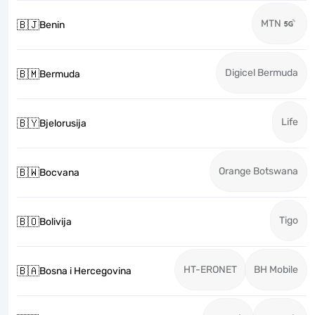
MTN
🇧🇯
Benin
Digicel Bermuda
🇧🇲
Bermuda
Life
🇧🇾
Bjelorusija
Orange Botswana
🇧🇼
Bocvana
Tigo
🇧🇴
Bolivija
HT-ERONET
BH Mobile
🇧🇦
Bosna i Hercegovina