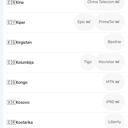
China Telecom
🇨🇳
Kina
Epic
PrimeTel
🇨🇾
Kipar
Beeline
🇰🇬
Kirgistan
Tigo
Movistar
🇨🇴
Kolumbija
MTN
🇨🇬
Kongo
IPKO
🇽🇰
Kosovo
Liberty
🇨🇷
Kostarika