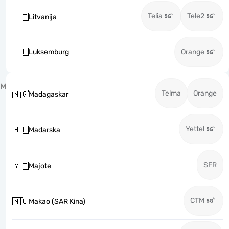
Telia
Tele2
🇱🇹
Litvanija
🇱🇺
Luksemburg
Orange
M
Telma
Orange
🇲🇬
Madagaskar
Yettel
🇭🇺
Mađarska
SFR
🇾🇹
Majote
CTM
🇲🇴
Makao (SAR Kina)