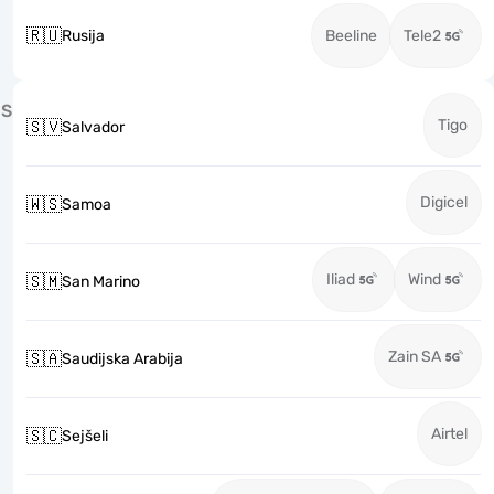
🇷🇺
Rusija
Beeline
Tele2
S
Tigo
🇸🇻
Salvador
Digicel
🇼🇸
Samoa
Iliad
Wind
🇸🇲
San Marino
Zain SA
🇸🇦
Saudijska Arabija
Airtel
🇸🇨
Sejšeli