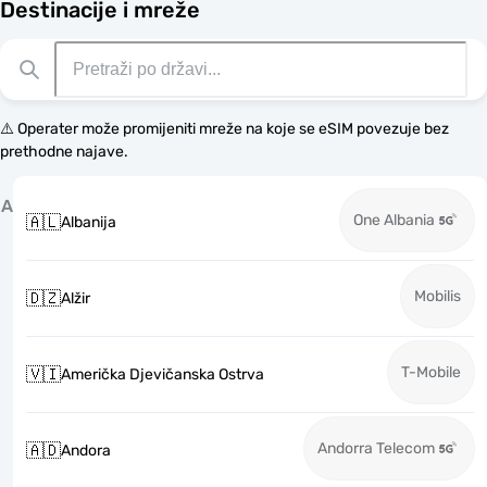
Destinacije i mreže
⚠️ Operater može promijeniti mreže na koje se eSIM povezuje bez
prethodne najave.
A
One Albania
🇦🇱
Albanija
Mobilis
🇩🇿
Alžir
T-Mobile
🇻🇮
Američka Djevičanska Ostrva
Andorra Telecom
🇦🇩
Andora