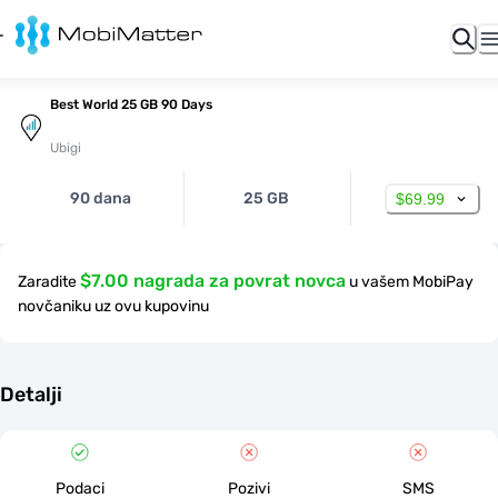
Best World 25 GB 90 Days
Ubigi
90 dana
25 GB
$69.99
$7.00 nagrada za povrat novca
Zaradite
u vašem MobiPay
novčaniku uz ovu kupovinu
Detalji
Podaci
Pozivi
SMS