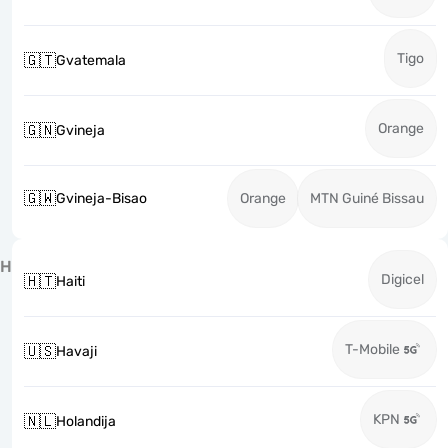
Tigo
🇬🇹
Gvatemala
Orange
🇬🇳
Gvineja
🇬🇼
Gvineja-Bisao
Orange
MTN Guiné Bissau
H
Digicel
🇭🇹
Haiti
T-Mobile
🇺🇸
Havaji
KPN
🇳🇱
Holandija