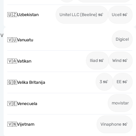
🇺🇿
Uzbekistan
Unitel LLC (Beeline)
Ucell
V
Digicel
🇻🇺
Vanuatu
Iliad
Wind
🇻🇦
Vatikan
3
EE
🇬🇧
Velika Britanija
movistar
🇻🇪
Venecuela
🇻🇳
Vijetnam
Vinaphone