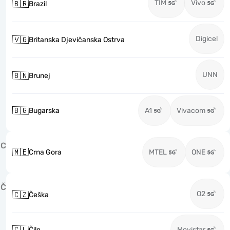
TIM
Vivo
🇧🇷
Brazil
Digicel
🇻🇬
Britanska Djevičanska Ostrva
UNN
🇧🇳
Brunej
🇧🇬
Bugarska
A1
Vivacom
C
🇲🇪
Crna Gora
MTEL
ONE
Č
O2
🇨🇿
Češka
🇨🇱
Čile
Movistar