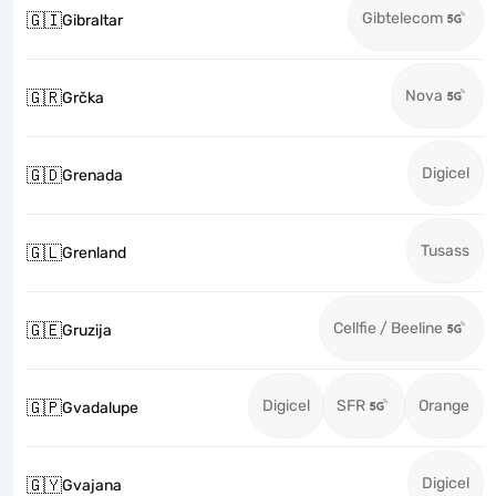
Gibtelecom
🇬🇮
Gibraltar
Nova
🇬🇷
Grčka
Digicel
🇬🇩
Grenada
Tusass
🇬🇱
Grenland
Cellfie / Beeline
🇬🇪
Gruzija
Digicel
SFR
Orange
🇬🇵
Gvadalupe
Digicel
🇬🇾
Gvajana