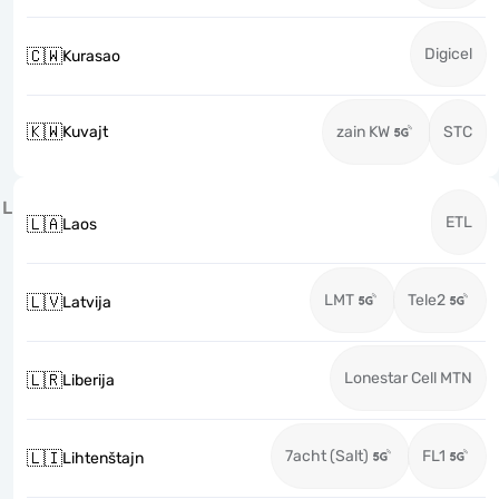
Digicel
🇨🇼
Kurasao
🇰🇼
Kuvajt
zain KW
STC
L
ETL
🇱🇦
Laos
LMT
Tele2
🇱🇻
Latvija
Lonestar Cell MTN
🇱🇷
Liberija
7acht (Salt)
FL1
🇱🇮
Lihtenštajn