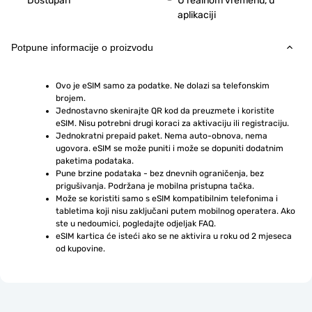
Dostupan
U realnom vremenu, u
aplikaciji
Potpune informacije o proizvodu
Ovo je eSIM samo za podatke. Ne dolazi sa telefonskim 
brojem.
Jednostavno skenirajte QR kod da preuzmete i koristite 
eSIM. Nisu potrebni drugi koraci za aktivaciju ili registraciju.
Jednokratni prepaid paket. Nema auto-obnova, nema 
ugovora. eSIM se može puniti i može se dopuniti dodatnim 
paketima podataka.
Pune brzine podataka - bez dnevnih ograničenja, bez 
prigušivanja. Podržana je mobilna pristupna tačka.
Može se koristiti samo s eSIM kompatibilnim telefonima i 
tabletima koji nisu zaključani putem mobilnog operatera. Ako 
ste u nedoumici, pogledajte odjeljak FAQ.
eSIM kartica će isteći ako se ne aktivira u roku od 2 mjeseca 
od kupovine.