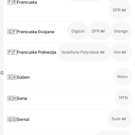
🇫🇷
Francuska
SFR
Digicel
SFR
Orange
🇬🇫
Francuska Gvajana
🇵🇫
Francuska Polinezija
Vodafone Polynésie
Vini
G
Moov
🇬🇦
Gabon
MTN
🇬🇭
Gana
Sure
🇬🇬
Gernzi