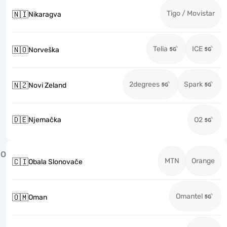
Tigo / Movistar
🇳🇮
Nikaragva
Telia
ICE
🇳🇴
Norveška
2degrees
Spark
🇳🇿
Novi Zeland
🇩🇪
Njemačka
O2
O
MTN
Orange
🇨🇮
Obala Slonovače
Omantel
🇴🇲
Oman