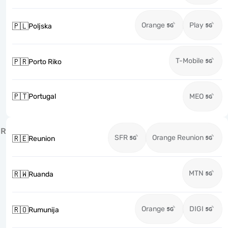
Orange
Play
🇵🇱
Poljska
T-Mobile
🇵🇷
Porto Riko
🇵🇹
Portugal
MEO
R
SFR
Orange Reunion
🇷🇪
Reunion
MTN
🇷🇼
Ruanda
Orange
DIGI
🇷🇴
Rumunija