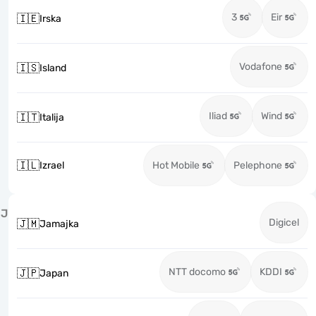
3
Eir
🇮🇪
Irska
Vodafone
🇮🇸
Island
Iliad
Wind
🇮🇹
Italija
🇮🇱
Izrael
Hot Mobile
Pelephone
J
Digicel
🇯🇲
Jamajka
NTT docomo
KDDI
🇯🇵
Japan