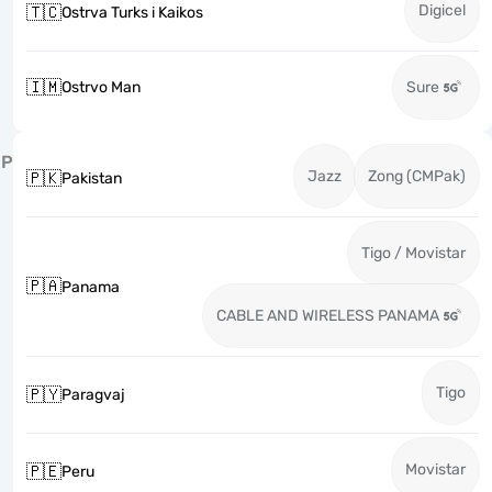
Digicel
🇹🇨
Ostrva Turks i Kaikos
🇮🇲
Ostrvo Man
Sure
P
Jazz
Zong (CMPak)
🇵🇰
Pakistan
Tigo / Movistar
🇵🇦
Panama
CABLE AND WIRELESS PANAMA
Tigo
🇵🇾
Paragvaj
Movistar
🇵🇪
Peru