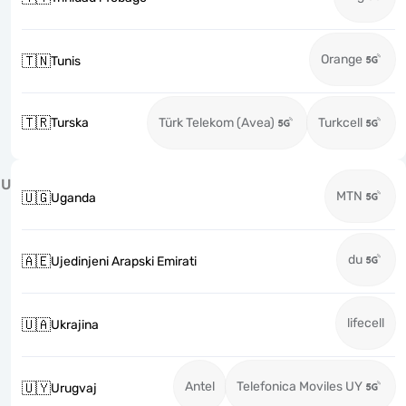
Orange
🇹🇳
Tunis
🇹🇷
Turska
Türk Telekom (Avea)
Turkcell
U
MTN
🇺🇬
Uganda
du
🇦🇪
Ujedinjeni Arapski Emirati
lifecell
🇺🇦
Ukrajina
Antel
Telefonica Moviles UY
🇺🇾
Urugvaj