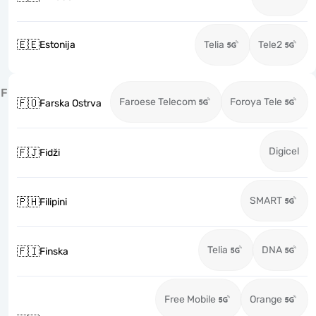
🇪🇪
Estonija
Telia
Tele2
F
Faroese Telecom
Foroya Tele
🇫🇴
Farska Ostrva
Digicel
🇫🇯
Fidži
SMART
🇵🇭
Filipini
Telia
DNA
🇫🇮
Finska
Free Mobile
Orange