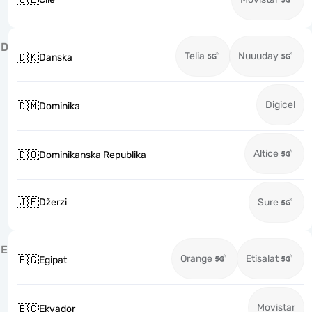
D
Telia
Nuuuday
🇩🇰
Danska
Digicel
🇩🇲
Dominika
Altice
🇩🇴
Dominikanska Republika
🇯🇪
Džerzi
Sure
E
Orange
Etisalat
🇪🇬
Egipat
Movistar
🇪🇨
Ekvador