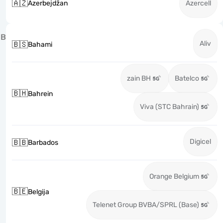
🇦🇿
Azerbejdžan
Azercell
B
Aliv
🇧🇸
Bahami
zain BH
Batelco
🇧🇭
Bahrein
Viva (STC Bahrain)
Digicel
🇧🇧
Barbados
Orange Belgium
🇧🇪
Belgija
Telenet Group BVBA/SPRL (Base)