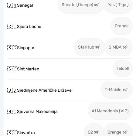
Sonatel(Orange)
Yas ( Tigo )
🇸🇳
Senegal
Orange
🇸🇱
Sijera Leone
StarHub
SIMBA
🇸🇬
Singapur
Telcell
🇸🇽
Sint Marten
T-Mobile
🇺🇸
Sjedinjene Američke Države
A1 Macedonia (VIP)
🇲🇰
Sjeverna Makedonija
O2
Orange
🇸🇰
Slovačka