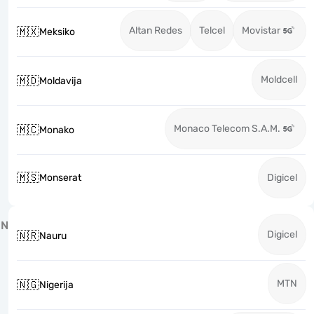
Altan Redes
Telcel
Movistar
🇲🇽
Meksiko
Moldcell
🇲🇩
Moldavija
Monaco Telecom S.A.M.
🇲🇨
Monako
🇲🇸
Monserat
Digicel
N
Digicel
🇳🇷
Nauru
MTN
🇳🇬
Nigerija