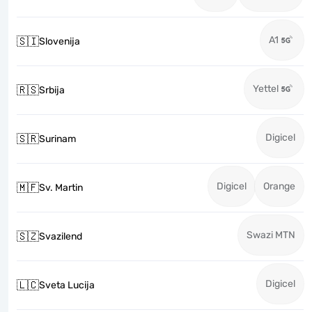
A1
🇸🇮
Slovenija
Yettel
🇷🇸
Srbija
Digicel
🇸🇷
Surinam
Digicel
Orange
🇲🇫
Sv. Martin
Swazi MTN
🇸🇿
Svazilend
Digicel
🇱🇨
Sveta Lucija