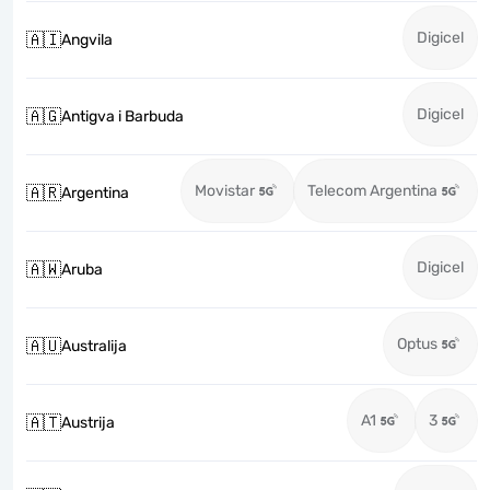
Digicel
🇦🇮
Angvila
Digicel
🇦🇬
Antigva i Barbuda
Movistar
Telecom Argentina
🇦🇷
Argentina
Digicel
🇦🇼
Aruba
Optus
🇦🇺
Australija
A1
3
🇦🇹
Austrija