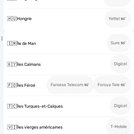
🇭🇺
Hongrie
Yettel
Î
Sure
🇮🇲
Île de Man
Digicel
🇰🇾
Îles Caïmans
Faroese Telecom
Foroya Tele
🇫🇴
Îles Féroé
Digicel
🇹🇨
Îles Turques-et-Caïques
T-Mobile
🇻🇮
Îles vierges américaines