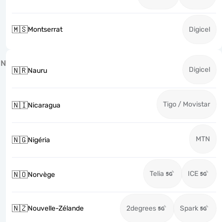
🇲🇸
Montserrat
Digicel
N
Digicel
🇳🇷
Nauru
Tigo / Movistar
🇳🇮
Nicaragua
MTN
🇳🇬
Nigéria
Telia
ICE
🇳🇴
Norvège
🇳🇿
Nouvelle-Zélande
2degrees
Spark