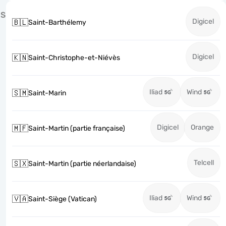
S
Digicel
🇧🇱
Saint-Barthélemy
Digicel
🇰🇳
Saint-Christophe-et-Niévès
Iliad
Wind
🇸🇲
Saint-Marin
Digicel
Orange
🇲🇫
Saint-Martin (partie française)
Telcell
🇸🇽
Saint-Martin (partie néerlandaise)
Iliad
Wind
🇻🇦
Saint-Siège (Vatican)