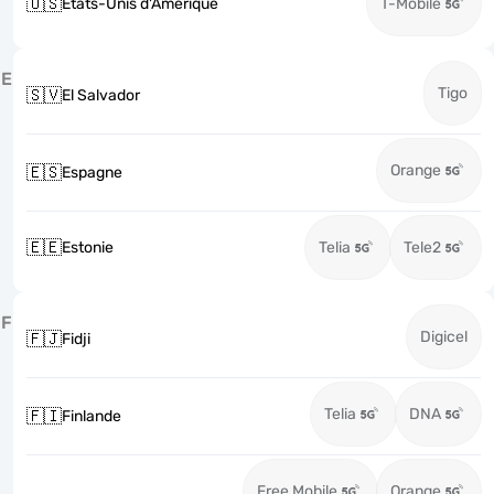
🇺🇸
États-Unis d'Amérique
T-Mobile
E
Tigo
🇸🇻
El Salvador
Orange
🇪🇸
Espagne
🇪🇪
Estonie
Telia
Tele2
F
Digicel
🇫🇯
Fidji
Telia
DNA
🇫🇮
Finlande
Free Mobile
Orange