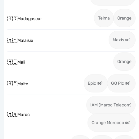
Telma
Orange
🇲🇬
Madagascar
Maxis
🇲🇾
Malaisie
Orange
🇲🇱
Mali
Epic
GO Plc
🇲🇹
Malte
IAM (Maroc Telecom)
🇲🇦
Maroc
Orange Morocco