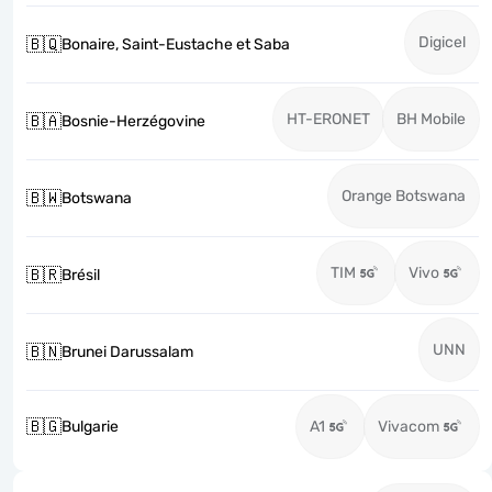
Digicel
🇧🇶
Bonaire, Saint-Eustache et Saba
HT-ERONET
BH Mobile
🇧🇦
Bosnie-Herzégovine
Orange Botswana
🇧🇼
Botswana
TIM
Vivo
🇧🇷
Brésil
UNN
🇧🇳
Brunei Darussalam
🇧🇬
Bulgarie
A1
Vivacom