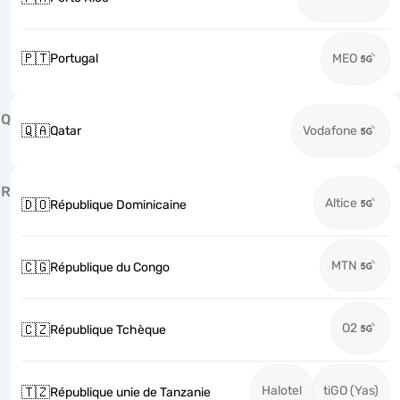
🇵🇹
Portugal
MEO
Q
🇶🇦
Qatar
Vodafone
R
Altice
🇩🇴
République Dominicaine
MTN
🇨🇬
République du Congo
O2
🇨🇿
République Tchèque
Halotel
tiGO (Yas)
🇹🇿
République unie de Tanzanie