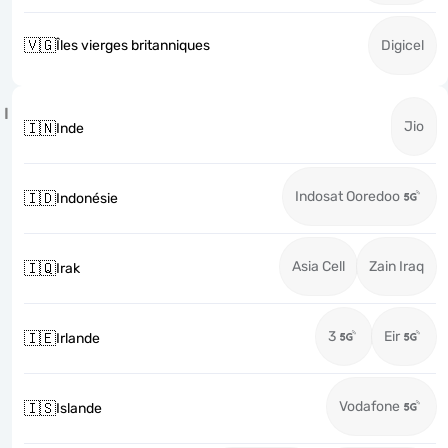
🇻🇬
Îles vierges britanniques
Digicel
I
Jio
🇮🇳
Inde
Indosat Ooredoo
🇮🇩
Indonésie
Asia Cell
Zain Iraq
🇮🇶
Irak
3
Eir
🇮🇪
Irlande
Vodafone
🇮🇸
Islande