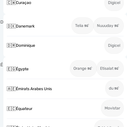
🇨🇼
Curaçao
Digicel
D
Telia
Nuuuday
🇩🇰
Danemark
🇩🇲
Dominique
Digicel
É
Orange
Etisalat
🇪🇬
Égypte
du
🇦🇪
Émirats Arabes Unis
Movistar
🇪🇨
Équateur