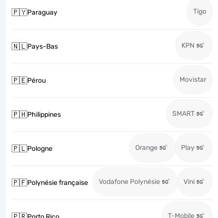
Tigo
🇵🇾
Paraguay
KPN
🇳🇱
Pays-Bas
Movistar
🇵🇪
Pérou
SMART
🇵🇭
Philippines
Orange
Play
🇵🇱
Pologne
Vodafone Polynésie
Vini
🇵🇫
Polynésie française
T-Mobile
🇵🇷
Porto Rico