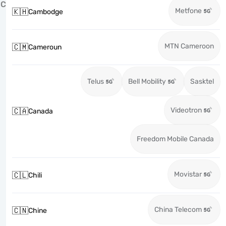
C
Metfone
🇰🇭
Cambodge
MTN Cameroon
🇨🇲
Cameroun
Telus
Bell Mobility
Sasktel
Videotron
🇨🇦
Canada
Freedom Mobile Canada
Movistar
🇨🇱
Chili
China Telecom
🇨🇳
Chine