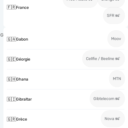
🇫🇷
France
SFR
G
Moov
🇬🇦
Gabon
Cellfie / Beeline
🇬🇪
Géorgie
MTN
🇬🇭
Ghana
Gibtelecom
🇬🇮
Gibraltar
Nova
🇬🇷
Grèce