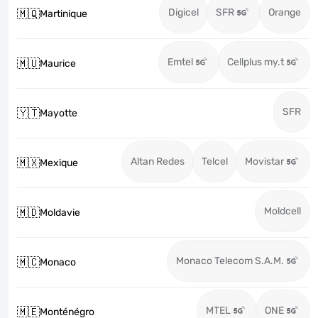
Digicel
SFR
Orange
🇲🇶
Martinique
Emtel
Cellplus my.t
🇲🇺
Maurice
SFR
🇾🇹
Mayotte
Altan Redes
Telcel
Movistar
🇲🇽
Mexique
Moldcell
🇲🇩
Moldavie
Monaco Telecom S.A.M.
🇲🇨
Monaco
MTEL
ONE
🇲🇪
Monténégro