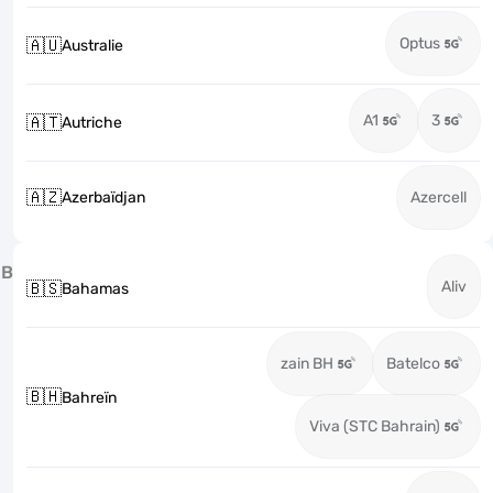
Optus
🇦🇺
Australie
A1
3
🇦🇹
Autriche
🇦🇿
Azerbaïdjan
Azercell
B
Aliv
🇧🇸
Bahamas
zain BH
Batelco
🇧🇭
Bahreïn
Viva (STC Bahrain)