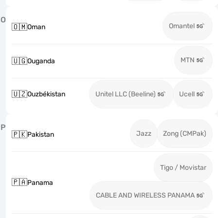
O
Omantel
🇴🇲
Oman
MTN
🇺🇬
Ouganda
🇺🇿
Ouzbékistan
Unitel LLC (Beeline)
Ucell
P
Jazz
Zong (CMPak)
🇵🇰
Pakistan
Tigo / Movistar
🇵🇦
Panama
CABLE AND WIRELESS PANAMA