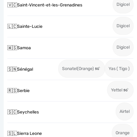
Digicel
🇻🇨
Saint-Vincent-et-les-Grenadines
Digicel
🇱🇨
Sainte-Lucie
Digicel
🇼🇸
Samoa
Sonatel(Orange)
Yas ( Tigo )
🇸🇳
Sénégal
Yettel
🇷🇸
Serbie
Airtel
🇸🇨
Seychelles
Orange
🇸🇱
Sierra Leone