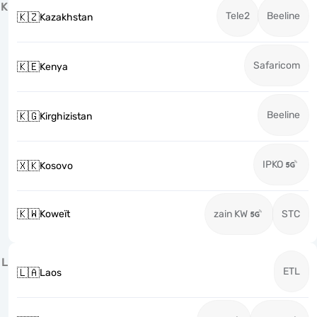
K
Tele2
Beeline
🇰🇿
Kazakhstan
Safaricom
🇰🇪
Kenya
Beeline
🇰🇬
Kirghizistan
IPKO
🇽🇰
Kosovo
🇰🇼
Koweït
zain KW
STC
L
ETL
🇱🇦
Laos