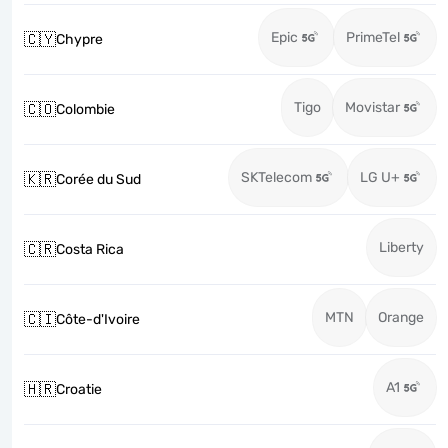
Epic
PrimeTel
🇨🇾
Chypre
Tigo
Movistar
🇨🇴
Colombie
SKTelecom
LG U+
🇰🇷
Corée du Sud
Liberty
🇨🇷
Costa Rica
MTN
Orange
🇨🇮
Côte-d'Ivoire
A1
🇭🇷
Croatie