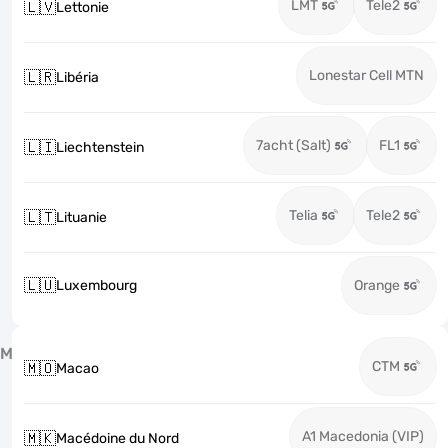
LMT
Tele2
🇱🇻
Lettonie
Lonestar Cell MTN
🇱🇷
Libéria
7acht (Salt)
FL1
🇱🇮
Liechtenstein
Telia
Tele2
🇱🇹
Lituanie
🇱🇺
Luxembourg
Orange
M
CTM
🇲🇴
Macao
A1 Macedonia (VIP)
🇲🇰
Macédoine du Nord