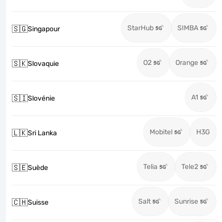
StarHub
SIMBA
🇸🇬
Singapour
O2
Orange
🇸🇰
Slovaquie
A1
🇸🇮
Slovénie
Mobitel
H3G
🇱🇰
Sri Lanka
Telia
Tele2
🇸🇪
Suède
Salt
Sunrise
🇨🇭
Suisse