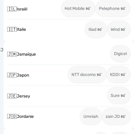
Hot Mobile
Pelephone
🇮🇱
Israël
🇮🇹
Italie
Iliad
Wind
J
Digicel
🇯🇲
Jamaïque
NTT docomo
KDDI
🇯🇵
Japon
Sure
🇯🇪
Jersey
🇯🇴
Jordanie
Umniah
zain JO