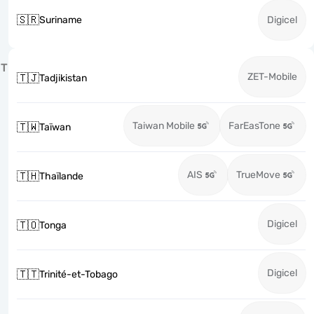
🇸🇷
Suriname
Digicel
T
ZET-Mobile
🇹🇯
Tadjikistan
Taiwan Mobile
FarEasTone
🇹🇼
Taïwan
AIS
TrueMove
🇹🇭
Thaïlande
Digicel
🇹🇴
Tonga
Digicel
🇹🇹
Trinité-et-Tobago