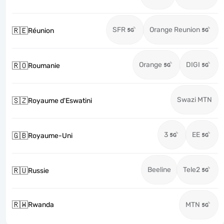
SFR
Orange Reunion
🇷🇪
Réunion
Orange
DIGI
🇷🇴
Roumanie
Swazi MTN
🇸🇿
Royaume d'Eswatini
3
EE
🇬🇧
Royaume-Uni
Beeline
Tele2
🇷🇺
Russie
🇷🇼
Rwanda
MTN