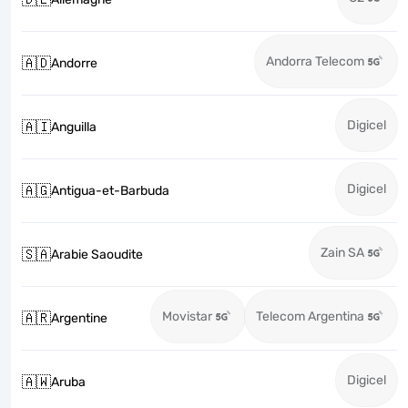
Andorra Telecom
🇦🇩
Andorre
Digicel
🇦🇮
Anguilla
Digicel
🇦🇬
Antigua-et-Barbuda
Zain SA
🇸🇦
Arabie Saoudite
Movistar
Telecom Argentina
🇦🇷
Argentine
Digicel
🇦🇼
Aruba