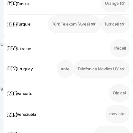
Orange
🇹🇳
Tunisie
🇹🇷
Turquie
Türk Telekom (Avea)
Turkcell
U
lifecell
🇺🇦
Ukraine
🇺🇾
Uruguay
Antel
Telefonica Moviles UY
V
Digicel
🇻🇺
Vanuatu
movistar
🇻🇪
Venezuela