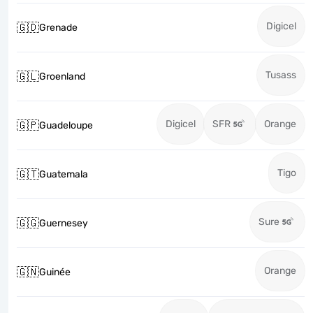
Digicel
🇬🇩
Grenade
Tusass
🇬🇱
Groenland
Digicel
SFR
Orange
🇬🇵
Guadeloupe
Tigo
🇬🇹
Guatemala
Sure
🇬🇬
Guernesey
Orange
🇬🇳
Guinée