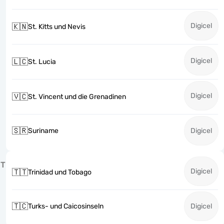
Digicel
🇰🇳
St. Kitts und Nevis
Digicel
🇱🇨
St. Lucia
Digicel
🇻🇨
St. Vincent und die Grenadinen
🇸🇷
Suriname
Digicel
T
Digicel
🇹🇹
Trinidad und Tobago
🇹🇨
Turks- und Caicosinseln
Digicel