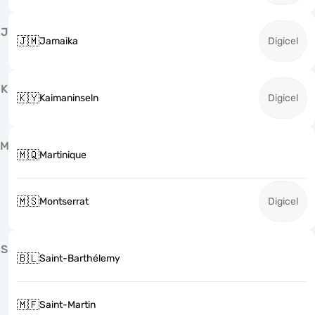
J
🇯🇲
Jamaika
Digicel
K
🇰🇾
Kaimaninseln
Digicel
M
🇲🇶
Martinique
🇲🇸
Montserrat
Digicel
S
🇧🇱
Saint-Barthélemy
🇲🇫
Saint-Martin