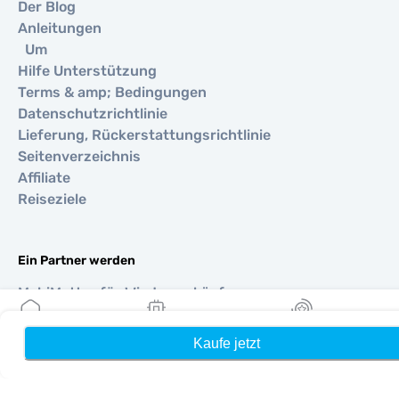
Der Blog
Anleitungen
Um
Hilfe Unterstützung
Terms & amp; Bedingungen
Datenschutzrichtlinie
Lieferung, Rückerstattungsrichtlinie
Seitenverzeichnis
Affiliate
Reiseziele
Ein Partner werden
MobiMatter für Wiederverkäufer
MobiMatter für Unternehmen
MobiMatter für Affiliates
Kaufe jetzt
Heim
Meine eSIMs
Belohnung
Regionen