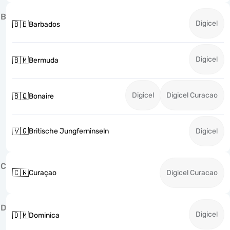
B
Digicel
🇧🇧
Barbados
Digicel
🇧🇲
Bermuda
Digicel
Digicel Curacao
🇧🇶
Bonaire
🇻🇬
Britische Jungferninseln
Digicel
C
🇨🇼
Curaçao
Digicel Curacao
D
Digicel
🇩🇲
Dominica