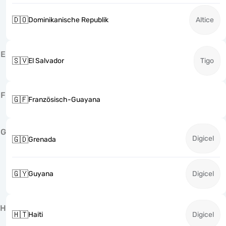
🇩🇴
Dominikanische Republik
Altice
E
🇸🇻
El Salvador
Tigo
F
🇬🇫
Französisch-Guayana
G
Digicel
🇬🇩
Grenada
🇬🇾
Guyana
Digicel
H
🇭🇹
Haiti
Digicel