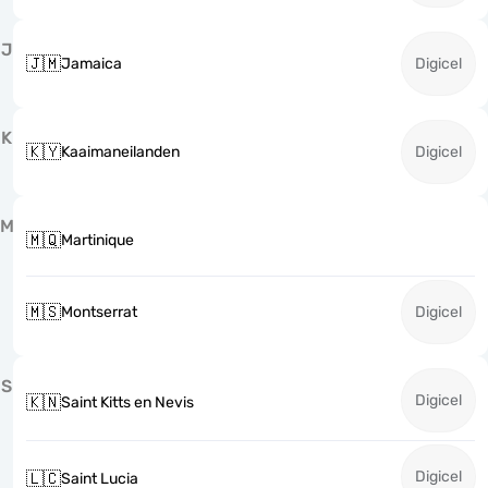
J
🇯🇲
Jamaica
Digicel
K
🇰🇾
Kaaimaneilanden
Digicel
M
🇲🇶
Martinique
🇲🇸
Montserrat
Digicel
S
Digicel
🇰🇳
Saint Kitts en Nevis
Digicel
🇱🇨
Saint Lucia