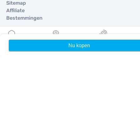
Sitemap
Affiliate
Bestemmingen
Word partner
Nu kopen
Home
Mijn eSIMs
Rewards
MobiMatter voor resellers
MobiMatter voor bedrijven
MobiMatter voor affiliates
Regio's
eSIM voor Europa
eSIM voor Azië
eSIM voor Amerika
eSIM voor Midden-Oosten
eSIM voor Oceanië
eSIM voor Afrika