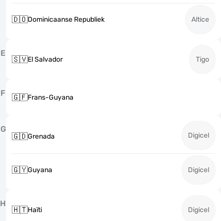
🇩🇴
Dominicaanse Republiek
Altice
E
🇸🇻
El Salvador
Tigo
F
🇬🇫
Frans-Guyana
G
Digicel
🇬🇩
Grenada
🇬🇾
Guyana
Digicel
H
🇭🇹
Haïti
Digicel