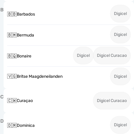
B
Digicel
🇧🇧
Barbados
Digicel
🇧🇲
Bermuda
Digicel
Digicel Curacao
🇧🇶
Bonaire
🇻🇬
Britse Maagdeneilanden
Digicel
C
🇨🇼
Curaçao
Digicel Curacao
D
Digicel
🇩🇲
Dominica