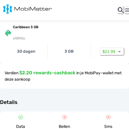
Caribbean 3 GB
eSIMGo
30 dagen
3 GB
$21.99
$2.20 rewards-cashback
Verdien
in je MobiPay-wallet met
deze aankoop
Details
Data
Bellen
Sms