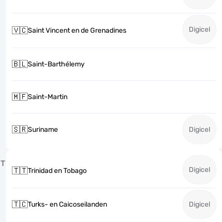
Digicel
🇻🇨
Saint Vincent en de Grenadines
🇧🇱
Saint-Barthélemy
🇲🇫
Saint-Martin
🇸🇷
Suriname
Digicel
T
Digicel
🇹🇹
Trinidad en Tobago
🇹🇨
Turks- en Caicoseilanden
Digicel