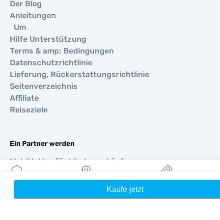
Der Blog
Anleitungen
Um
Hilfe Unterstützung
Terms & amp; Bedingungen
Datenschutzrichtlinie
Lieferung, Rückerstattungsrichtlinie
Seitenverzeichnis
Affiliate
Reiseziele
Ein Partner werden
MobiMatter für Wiederverkäufer
MobiMatter für Unternehmen
MobiMatter für Affiliates
Kaufe jetzt
Heim
Meine eSIMs
Belohnung
Regionen