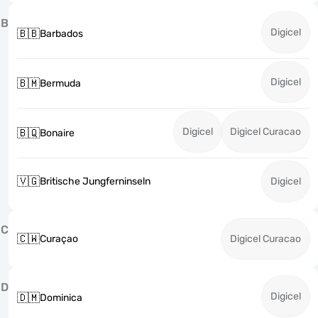
B
Digicel
🇧🇧
Barbados
Digicel
🇧🇲
Bermuda
Digicel
Digicel Curacao
🇧🇶
Bonaire
🇻🇬
Britische Jungferninseln
Digicel
C
🇨🇼
Curaçao
Digicel Curacao
D
Digicel
🇩🇲
Dominica