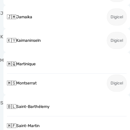
J
🇯🇲
Jamaika
Digicel
K
🇰🇾
Kaimaninseln
Digicel
M
🇲🇶
Martinique
🇲🇸
Montserrat
Digicel
S
🇧🇱
Saint-Barthélemy
🇲🇫
Saint-Martin