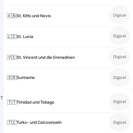
Digicel
🇰🇳
St. Kitts und Nevis
Digicel
🇱🇨
St. Lucia
Digicel
🇻🇨
St. Vincent und die Grenadinen
🇸🇷
Suriname
Digicel
T
Digicel
🇹🇹
Trinidad und Tobago
🇹🇨
Turks- und Caicosinseln
Digicel