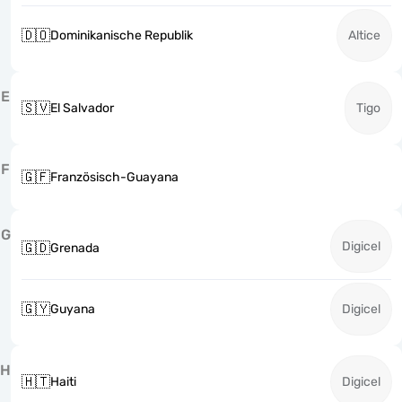
🇩🇴
Dominikanische Republik
Altice
E
🇸🇻
El Salvador
Tigo
F
🇬🇫
Französisch-Guayana
G
Digicel
🇬🇩
Grenada
🇬🇾
Guyana
Digicel
H
🇭🇹
Haiti
Digicel