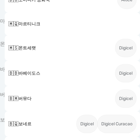
마
🇲🇶
마르티니크
몬
🇲🇸
몬트세랫
Digicel
바
🇧🇧
바베이도스
Digicel
버
🇧🇲
버뮤다
Digicel
보
🇧🇶
보네르
Digicel
Digicel Curacao