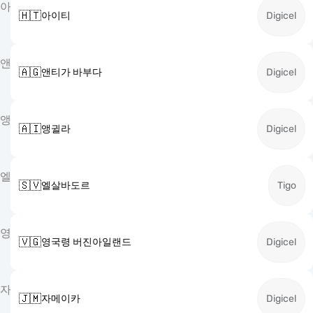
아
🇭🇹
아이티
Digicel
앤
🇦🇬
앤티가 바부다
Digicel
앵
🇦🇮
앵귈라
Digicel
엘
🇸🇻
엘살바도르
Tigo
영
🇻🇬
영국령 버진아일랜드
Digicel
자
🇯🇲
자메이카
Digicel