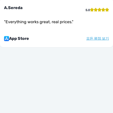
A.Sereda
5.0
"
Everything works great, real prices.
"
App Store
모든 평점 보기