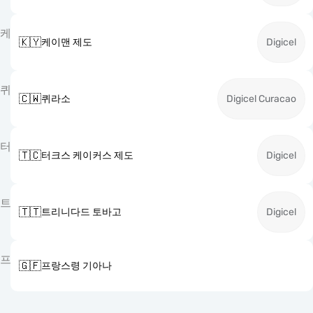
케
🇰🇾
케이맨 제도
Digicel
퀴
🇨🇼
퀴라소
Digicel Curacao
터
🇹🇨
터크스 케이커스 제도
Digicel
트
🇹🇹
트리니다드 토바고
Digicel
프
🇬🇫
프랑스령 기아나