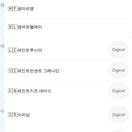
생
🇲🇫
생마르탱
🇧🇱
생바르텔레미
세
Digicel
🇱🇨
세인트루시아
Digicel
🇻🇨
세인트빈센트 그레나딘
🇰🇳
세인트키츠 네비스
Digicel
수
🇸🇷
수리남
Digicel