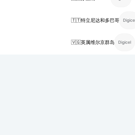
🇹🇹
特立尼达和多巴哥
Digice
🇻🇬
英属维尔京群岛
Digicel