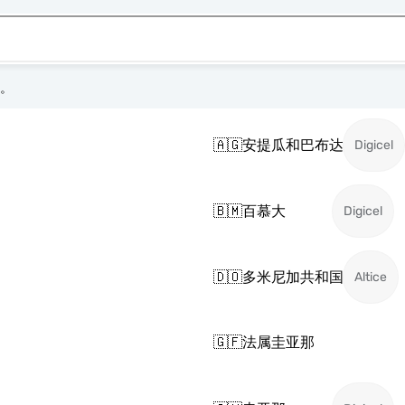
络。
🇦🇬
安提瓜和巴布达
Digicel
🇧🇲
百慕大
Digicel
🇩🇴
多米尼加共和国
Altice
🇬🇫
法属圭亚那