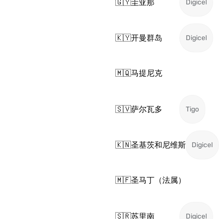
🇬🇾
圭亚那
Digicel
🇰🇾
开曼群岛
Digicel
🇲🇶
马提尼克
🇸🇻
萨尔瓦多
Tigo
🇰🇳
圣基茨和尼维斯
Digicel
🇲🇫
圣马丁（法属）
🇸🇷
苏里南
Digicel