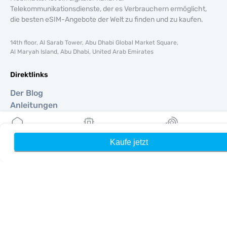
Telekommunikationsdienste, der es Verbrauchern ermöglicht,
die besten eSIM-Angebote der Welt zu finden und zu kaufen.
14th floor, Al Sarab Tower, Abu Dhabi Global Market Square,
Al Maryah Island, Abu Dhabi, United Arab Emirates
Direktlinks
Der Blog
Anleitungen
Um
Hilfe Unterstützung
Terms & amp; Bedingungen
Kaufe jetzt
Heim
Meine eSIMs
Belohnung
Datenschutzrichtlinie
Lieferung, Rückerstattungsrichtlinie
Seitenverzeichnis
Affiliate
Reiseziele