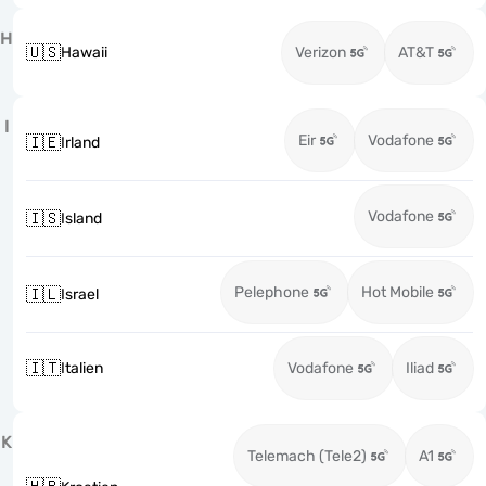
H
🇺🇸
Hawaii
Verizon
AT&T
I
Eir
Vodafone
🇮🇪
Irland
Vodafone
🇮🇸
Island
Pelephone
Hot Mobile
🇮🇱
Israel
🇮🇹
Italien
Vodafone
Iliad
K
Telemach (Tele2)
A1