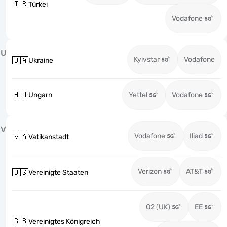
🇹🇷
Türkei
Vodafone
U
Kyivstar
Vodafone
🇺🇦
Ukraine
🇭🇺
Ungarn
Yettel
Vodafone
V
Vodafone
Iliad
🇻🇦
Vatikanstadt
Verizon
AT&T
🇺🇸
Vereinigte Staaten
O2 (UK)
EE
🇬🇧
Vereinigtes Königreich