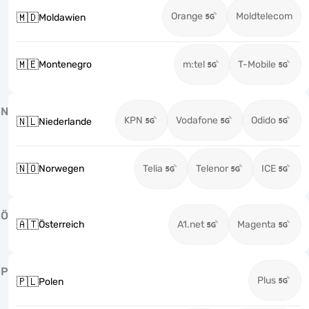
Orange
Moldtelecom
🇲🇩
Moldawien
🇲🇪
Montenegro
m:tel
T-Mobile
N
KPN
Vodafone
Odido
🇳🇱
Niederlande
🇳🇴
Norwegen
Telia
Telenor
ICE
Ö
🇦🇹
Österreich
A1.net
Magenta
P
Plus
🇵🇱
Polen