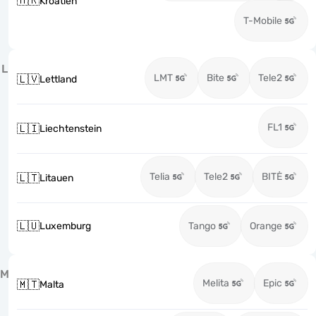
🇭🇷
Kroatien
T-Mobile
L
LMT
Bite
Tele2
🇱🇻
Lettland
FL1
🇱🇮
Liechtenstein
Telia
Tele2
BITĖ
🇱🇹
Litauen
🇱🇺
Luxemburg
Tango
Orange
M
Melita
Epic
🇲🇹
Malta