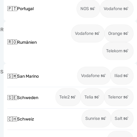
🇵🇹
Portugal
NOS
Vodafone
R
Vodafone
Orange
🇷🇴
Rumänien
Telekom
S
Vodafone
Iliad
🇸🇲
San Marino
Tele2
Telia
Telenor
🇸🇪
Schweden
Sunrise
Salt
🇨🇭
Schweiz