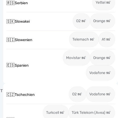
Yettel
🇷🇸
Serbien
O2
Orange
🇸🇰
Slowakei
Telemach
A1
🇸🇮
Slowenien
Movistar
Orange
🇪🇸
Spanien
Vodafone
T
O2
Vodafone
🇨🇿
Tschechien
Turkcell
Türk Telekom (Avea)