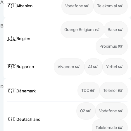
A
🇦🇱
Albanien
Vodafone
Telekom.al
B
Orange Belgium
Base
🇧🇪
Belgien
Proximus
🇧🇬
Bulgarien
Vivacom
A1
Yettel
D
TDC
Telenor
🇩🇰
Dänemark
O2
Vodafone
🇩🇪
Deutschland
Telekom.de