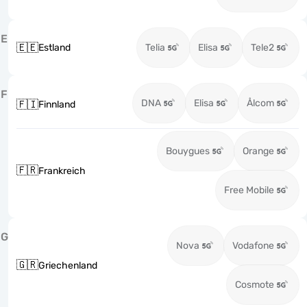
E
🇪🇪
Estland
Telia
Elisa
Tele2
F
DNA
Elisa
Ålcom
🇫🇮
Finnland
Bouygues
Orange
🇫🇷
Frankreich
Free Mobile
G
Nova
Vodafone
🇬🇷
Griechenland
Cosmote