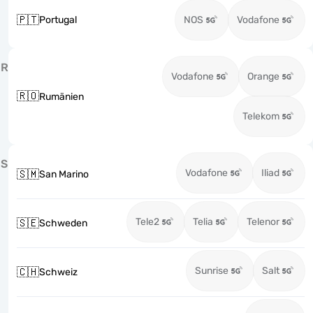
🇵🇹
Portugal
NOS
Vodafone
R
Vodafone
Orange
🇷🇴
Rumänien
Telekom
S
Vodafone
Iliad
🇸🇲
San Marino
Tele2
Telia
Telenor
🇸🇪
Schweden
Sunrise
Salt
🇨🇭
Schweiz