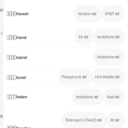
H
🇺🇸
Hawaii
Verizon
AT&T
I
Eir
Vodafone
🇮🇪
Irland
Vodafone
🇮🇸
Island
Pelephone
Hot Mobile
🇮🇱
Israel
🇮🇹
Italien
Vodafone
Iliad
K
Telemach (Tele2)
A1