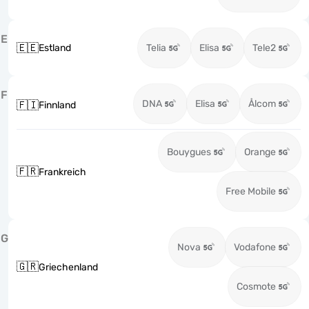
E
🇪🇪
Estland
Telia
Elisa
Tele2
F
DNA
Elisa
Ålcom
🇫🇮
Finnland
Bouygues
Orange
🇫🇷
Frankreich
Free Mobile
G
Nova
Vodafone
🇬🇷
Griechenland
Cosmote