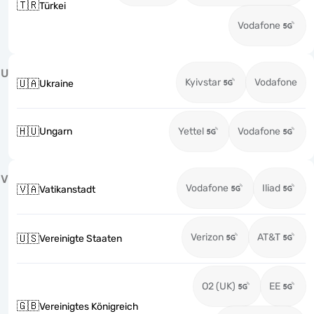
🇹🇷
Türkei
Vodafone
U
Kyivstar
Vodafone
🇺🇦
Ukraine
🇭🇺
Ungarn
Yettel
Vodafone
V
Vodafone
Iliad
🇻🇦
Vatikanstadt
Verizon
AT&T
🇺🇸
Vereinigte Staaten
O2 (UK)
EE
🇬🇧
Vereinigtes Königreich