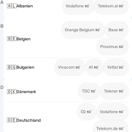
A
🇦🇱
Albanien
Vodafone
Telekom.al
B
Orange Belgium
Base
🇧🇪
Belgien
Proximus
🇧🇬
Bulgarien
Vivacom
A1
Yettel
D
TDC
Telenor
🇩🇰
Dänemark
O2
Vodafone
🇩🇪
Deutschland
Telekom.de