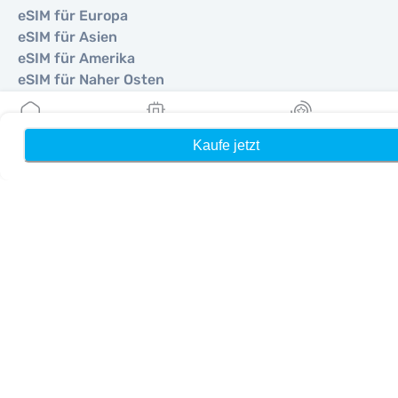
eSIM für Europa
eSIM für Asien
eSIM für Amerika
eSIM für Naher Osten
eSIM für Ozeanien
eSIM für Afrika
Kaufe jetzt
Heim
Meine eSIMs
Belohnung
Länder
eSIM für Vereinigte Staaten
eSIM für Japan
eSIM für Kanada
eSIM für Spanien
eSIM für Italien
eSIM für Vereinigtes Königreich
eSIM für Vereinigte Arabische Emirate
eSIM für Singapur
eSIM für Türkei