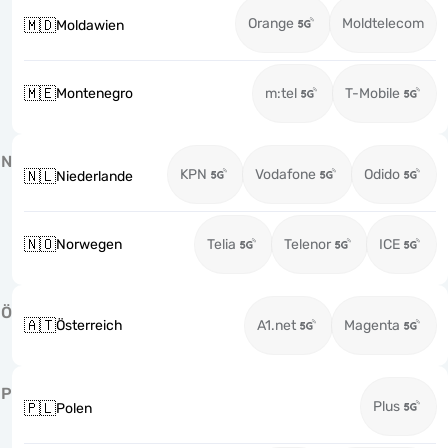
Orange
Moldtelecom
🇲🇩
Moldawien
🇲🇪
Montenegro
m:tel
T-Mobile
N
KPN
Vodafone
Odido
🇳🇱
Niederlande
🇳🇴
Norwegen
Telia
Telenor
ICE
Ö
🇦🇹
Österreich
A1.net
Magenta
P
Plus
🇵🇱
Polen