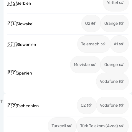
Yettel
🇷🇸
Serbien
O2
Orange
🇸🇰
Slowakei
Telemach
A1
🇸🇮
Slowenien
Movistar
Orange
🇪🇸
Spanien
Vodafone
T
O2
Vodafone
🇨🇿
Tschechien
Turkcell
Türk Telekom (Avea)