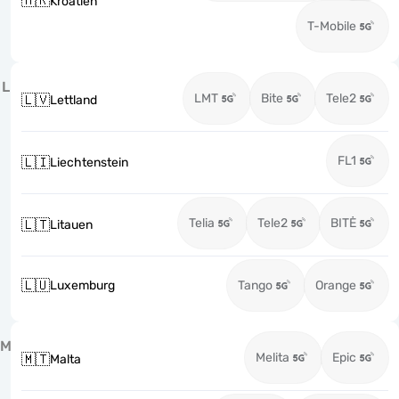
🇭🇷
Kroatien
T-Mobile
L
LMT
Bite
Tele2
🇱🇻
Lettland
FL1
🇱🇮
Liechtenstein
Telia
Tele2
BITĖ
🇱🇹
Litauen
🇱🇺
Luxemburg
Tango
Orange
M
Melita
Epic
🇲🇹
Malta