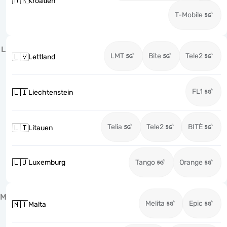
🇭🇷
Kroatien
T-Mobile
L
LMT
Bite
Tele2
🇱🇻
Lettland
FL1
🇱🇮
Liechtenstein
Telia
Tele2
BITĖ
🇱🇹
Litauen
🇱🇺
Luxemburg
Tango
Orange
M
Melita
Epic
🇲🇹
Malta