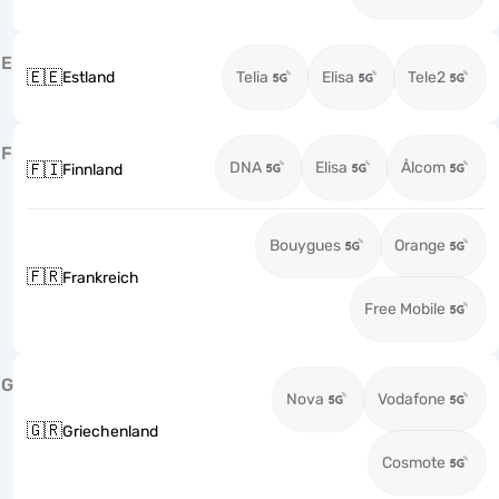
E
🇪🇪
Estland
Telia
Elisa
Tele2
F
DNA
Elisa
Ålcom
🇫🇮
Finnland
Bouygues
Orange
🇫🇷
Frankreich
Free Mobile
G
Nova
Vodafone
🇬🇷
Griechenland
Cosmote