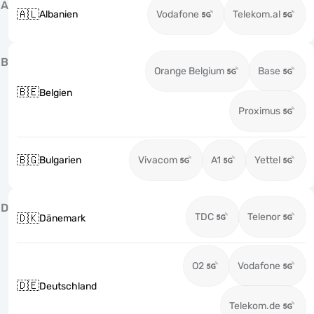
A
🇦🇱
Albanien
Vodafone
Telekom.al
B
Orange Belgium
Base
🇧🇪
Belgien
Proximus
🇧🇬
Bulgarien
Vivacom
A1
Yettel
D
TDC
Telenor
🇩🇰
Dänemark
O2
Vodafone
🇩🇪
Deutschland
Telekom.de