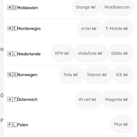
Orange
Moldtelecom
🇲🇩
Moldawien
🇲🇪
Montenegro
m:tel
T-Mobile
N
KPN
Vodafone
Odido
🇳🇱
Niederlande
🇳🇴
Norwegen
Telia
Telenor
ICE
Ö
🇦🇹
Österreich
A1.net
Magenta
P
Plus
🇵🇱
Polen