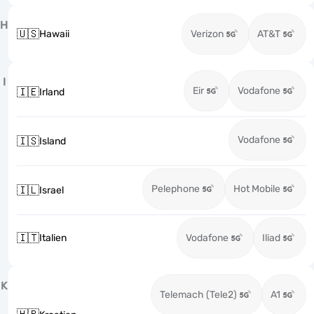
H
🇺🇸
Hawaii
Verizon
AT&T
I
Eir
Vodafone
🇮🇪
Irland
Vodafone
🇮🇸
Island
Pelephone
Hot Mobile
🇮🇱
Israel
🇮🇹
Italien
Vodafone
Iliad
K
Telemach (Tele2)
A1