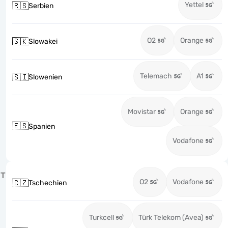
Yettel
🇷🇸
Serbien
O2
Orange
🇸🇰
Slowakei
Telemach
A1
🇸🇮
Slowenien
Movistar
Orange
🇪🇸
Spanien
Vodafone
T
O2
Vodafone
🇨🇿
Tschechien
Turkcell
Türk Telekom (Avea)