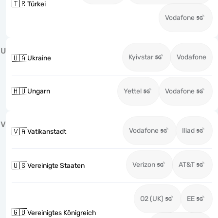
🇹🇷
Türkei
Vodafone
U
Kyivstar
Vodafone
🇺🇦
Ukraine
🇭🇺
Ungarn
Yettel
Vodafone
V
Vodafone
Iliad
🇻🇦
Vatikanstadt
Verizon
AT&T
🇺🇸
Vereinigte Staaten
O2 (UK)
EE
🇬🇧
Vereinigtes Königreich