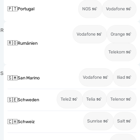
🇵🇹
Portugal
NOS
Vodafone
R
Vodafone
Orange
🇷🇴
Rumänien
Telekom
S
Vodafone
Iliad
🇸🇲
San Marino
Tele2
Telia
Telenor
🇸🇪
Schweden
Sunrise
Salt
🇨🇭
Schweiz