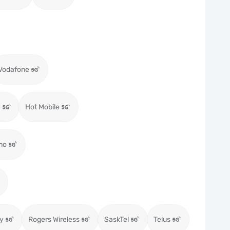
Vodafone
e
Hot Mobile
mo
ty
Rogers Wireless
SaskTel
Telus