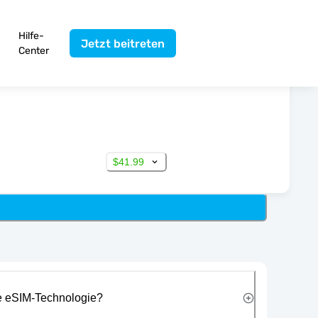
Hilfe-
Jetzt beitreten
Center
$41.99
ie eSIM-Technologie?