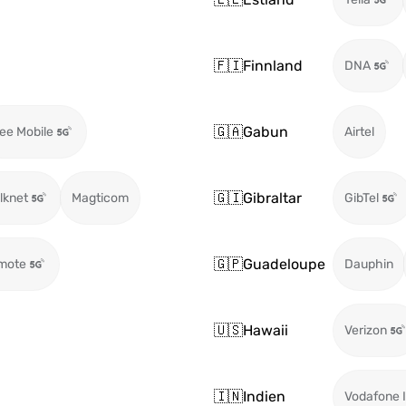
🇫🇮
Finnland
DNA
🇬🇦
Gabun
ee Mobile
Airtel
🇬🇮
Gibraltar
ilknet
Magticom
GibTel
🇬🇵
Guadeloupe
mote
Dauphin
🇺🇸
Hawaii
Verizon
🇮🇳
Indien
Vodafone I