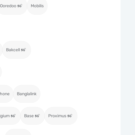
Ooredoo
Mobilis
Bakcell
hone
Banglalink
lgium
Base
Proximus