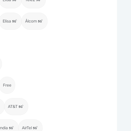
Elisa
Ålcom
Free
AT&T
ndia
AirTel