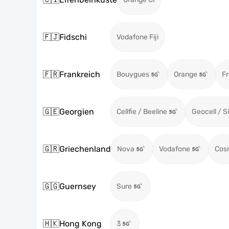
🇫🇯
Fidschi
Vodafone Fiji
🇫🇷
Frankreich
Bouygues
Orange
Fr
🇬🇪
Georgien
Cellfie / Beeline
Geocell / S
🇬🇷
Griechenland
Nova
Vodafone
Cos
🇬🇬
Guernsey
Sure
🇭🇰
Hong Kong
3