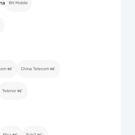
na
BH Mobile
T
com
China Telecom
Telenor
Elisa
Tele2