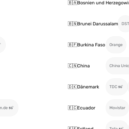
🇧🇦
Bosnien und Herzegowi
🇧🇳
Brunei Darussalam
DS
🇧🇫
Burkina Faso
Orange
🇨🇳
China
China Uni
🇩🇰
Dänemark
TDC
🇪🇨
Ecuador
m.de
Movistar
🇪🇪
Estland
Telia