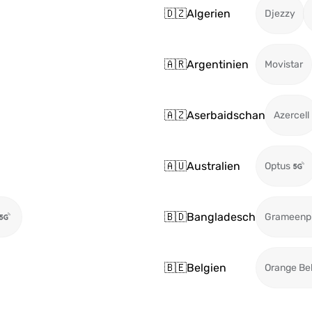
🇩🇿
Algerien
Djezzy
🇦🇷
Argentinien
Movistar
🇦🇿
Aserbaidschan
Azercell
🇦🇺
Australien
Optus
🇧🇩
Bangladesch
Grameenp
🇧🇪
Belgien
Orange Be