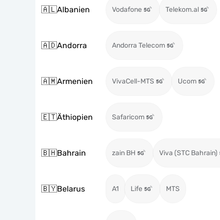
🇦🇱
Albanien
Vodafone
Telekom.al
🇦🇩
Andorra
Andorra Telecom
🇦🇲
Armenien
VivaCell-MTS
Ucom
🇪🇹
Äthiopien
Safaricom
🇧🇭
Bahrain
zain BH
Viva (STC Bahrain)
🇧🇾
Belarus
A1
Life
MTS