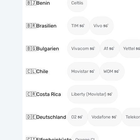
🇧🇯
Benin
Celtiis
🇧🇷
Brasilien
TIM
Vivo
🇧🇬
Bulgarien
Vivacom
A1
Yettel
🇨🇱
Chile
Movistar
WOM
🇨🇷
Costa Rica
Liberty (Movistar)
🇩🇪
Deutschland
O2
Vodafone
Teleko
🇨🇮
Elfenbeinküste
Orange CI