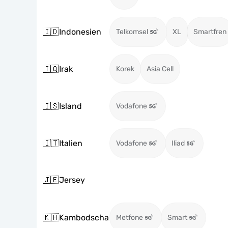
🇮🇩
Indonesien
Telkomsel
XL
Smartfren
🇮🇶
Irak
Korek
Asia Cell
🇮🇸
Island
Vodafone
🇮🇹
Italien
Vodafone
Iliad
🇯🇪
Jersey
🇰🇭
Kambodscha
Metfone
Smart