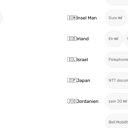
🇮🇲
Insel Man
Sure
🇮🇪
Irland
Eir
🇮🇱
Israel
Pelephon
🇯🇵
Japan
NTT doco
🇯🇴
Jordanien
zain JO
Bell Mobili