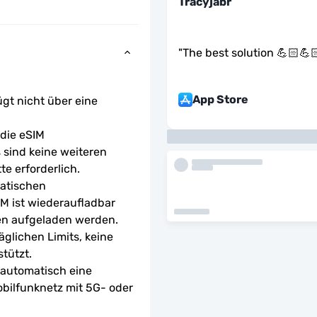
Tracyjabr
"
The best solution 💪🏻💪
App Store
ügt nicht über eine 
ie eSIM 
sind keine weiteren 
te erforderlich.
atischen 
M ist wiederaufladbar 
en aufgeladen werden.
glichen Limits, keine 
tützt.
 automatisch eine 
bilfunknetz mit 5G- oder 