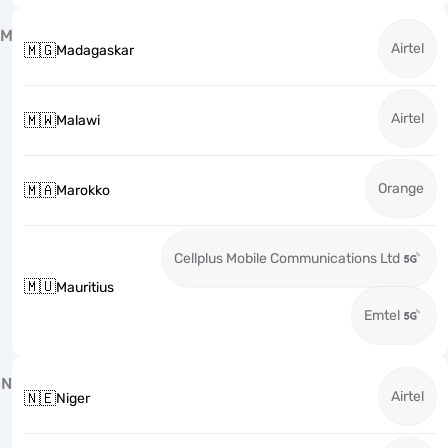
M
Airtel
🇲🇬
Madagaskar
Airtel
🇲🇼
Malawi
Orange
🇲🇦
Marokko
Cellplus Mobile Communications Ltd
🇲🇺
Mauritius
Emtel
N
Airtel
🇳🇪
Niger