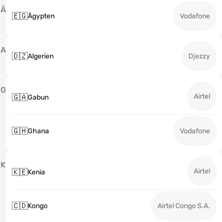
Ä
🇪🇬
Ägypten
Vodafone
A
🇩🇿
Algerien
Djezzy
G
Airtel
🇬🇦
Gabun
🇬🇭
Ghana
Vodafone
K
Airtel
🇰🇪
Kenia
🇨🇩
Kongo
Airtel Congo S.A.