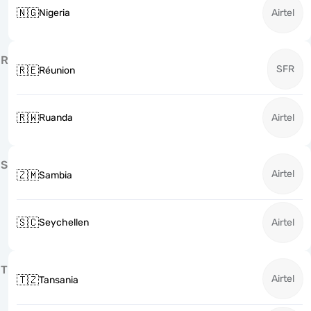
🇳🇬
Nigeria
Airtel
R
SFR
🇷🇪
Réunion
🇷🇼
Ruanda
Airtel
S
Airtel
🇿🇲
Sambia
🇸🇨
Seychellen
Airtel
T
Airtel
🇹🇿
Tansania