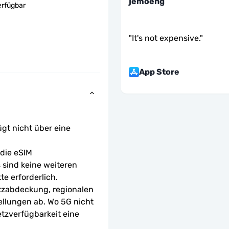
jemoeng
erfügbar
"
It's not expensive.
"
App Store
ügt nicht über eine 
ie eSIM 
sind keine weiteren 
te erforderlich.
tzabdeckung, regionalen 
ellungen ab. Wo 5G nicht 
etzverfügbarkeit eine 