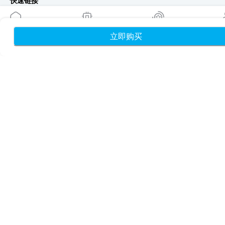
快速链接
博客
使用指南
立即购买
首页
我的 eSIM
奖励
个
关于我们
eSIM 支持
条款与条件
隐私政策
配送与退款政策
网站地图
联盟推广
目的地
成为合作伙伴
MobiMatter 分销商版
MobiMatter 企业版
MobiMatter 联盟推广版