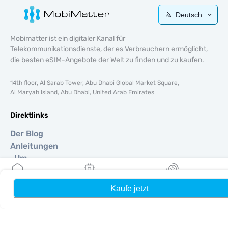
Deutsch
Mobimatter ist ein digitaler Kanal für
Telekommunikationsdienste, der es Verbrauchern ermöglicht,
die besten eSIM-Angebote der Welt zu finden und zu kaufen.
14th floor, Al Sarab Tower, Abu Dhabi Global Market Square,
Al Maryah Island, Abu Dhabi, United Arab Emirates
Direktlinks
Der Blog
Anleitungen
Um
Hilfe Unterstützung
Terms & amp; Bedingungen
Kaufe jetzt
Heim
Meine eSIMs
Belohnung
Datenschutzrichtlinie
Lieferung, Rückerstattungsrichtlinie
Seitenverzeichnis