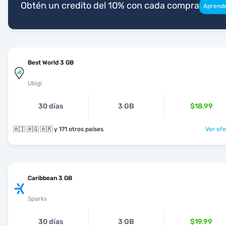
Obtén un credito del 10% con cada compra
Aprend
Best World 3 GB
Ubigi
30 días
3 GB
$18.99
🇦🇮 🇦🇬 🇦🇷 y 171 otros países
Ver ofe
Caribbean 3 GB
Sparks
30 días
3 GB
$19.99