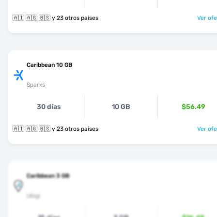
🇦🇮 🇦🇬 🇧🇸 y 23 otros países
Ver ofe
Caribbean 10 GB
Sparks
30 días
10 GB
$56.49
🇦🇮 🇦🇬 🇧🇸 y 23 otros países
Ver ofe
Caribbean 3 GB
Ubigi