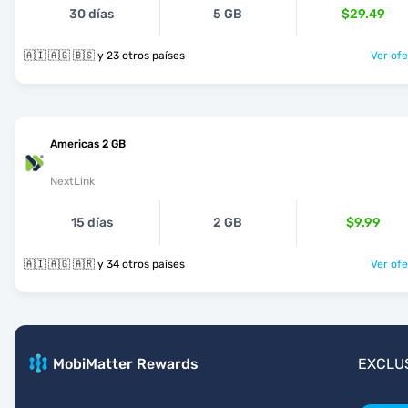
30 días
5 GB
$29.49
🇦🇮 🇦🇬 🇧🇸 y 23 otros países
Ver ofe
Americas 2 GB
NextLink
15 días
2 GB
$9.99
🇦🇮 🇦🇬 🇦🇷 y 34 otros países
Ver ofe
MobiMatter Rewards
EXCLU