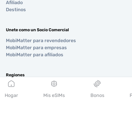
Afiliado
Destinos
Unete como un Socio Comercial
MobiMatter para revendedores
MobiMatter para empresas
MobiMatter para afiliados
Regiones
eSIM para Europa
eSIM para Asia
Hogar
Mis eSIMs
Bonos
P
eSIM para Américas
eSIM para Medio Oriente
eSIM para Oceanía
eSIM para África