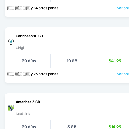
🇦🇮 🇦🇬 🇦🇷 y 34 otros países
Ver ofe
Caribbean 10 GB
Ubigi
30 días
10 GB
$41.99
🇦🇮 🇦🇬 🇦🇼 y 26 otros países
Ver ofe
Americas 3 GB
NextLink
30 días
3 GB
$14.99