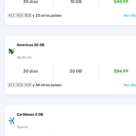
30 días
10 GB
$48.99
🇦🇮 🇦🇬 🇧🇧 y 23 otros países
Ver ofe
Americas 20 GB
NextLink
30 días
20 GB
$84.99
🇦🇮 🇦🇬 🇦🇷 y 34 otros países
Ver ofe
Caribbean 5 GB
Sparks