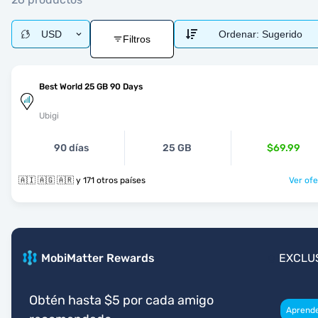
USD
Ordenar:
Sugerido
Filtros
Best World 25 GB 90 Days
Ubigi
90 días
25 GB
$69.99
🇦🇮 🇦🇬 🇦🇷 y 171 otros países
Ver ofe
MobiMatter Rewards
EXCLU
Obtén hasta $5 por cada amigo
Aprend