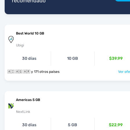
recomendado
Best World 10 GB
Ubigi
30 días
10 GB
$39.99
🇦🇮 🇦🇬 🇦🇷 y 171 otros países
Ver ofe
Americas 5 GB
NextLink
30 días
5 GB
$22.99