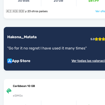
30 días
20 GB
$81.99
🇦🇮 🇦🇬 🇧🇧 y 23 otros países
Ver ofe
Hakona_Matata
5.0
"
Go for it no regret I have used it many times
"
App Store
Ver todas las valorac
Caribbean 10 GB
eSIMGo