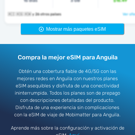
15 días
3 GB
$16.49
🇦🇮 🇦🇬 🇦🇼 y 26 otros países
Ver ofe
Mostrar más paquetes eSIM
Compra la mejor eSIM para Anguila
Obtén una cobertura fiable de 4G/5G con las
mejores redes en Anguila con nuestros planes
eSIM asequibles y disfruta de una conectividad
ininterrumpida. Todos los planes son de prepago
con descripciones detalladas del producto.
Disfruta de una experiencia sin complicaciones
con la eSIM de viaje de Mobimatter para Anguila.
Aprende más sobre la configuración y activación de