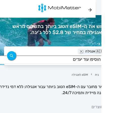
רכוש את ה-eSIM הטוב ביותר בתשלום מראש
ילה במחיר של $2.8 לכל ג'יגה.
 ב-
 אנגילה
בית
eSIM לאנגילה
הישאר מחובר עם ה-eSIM הטוב ביותר עבור אנגילה: ללא דמי נדידה,
 מיידית ותמיכה 24/7.