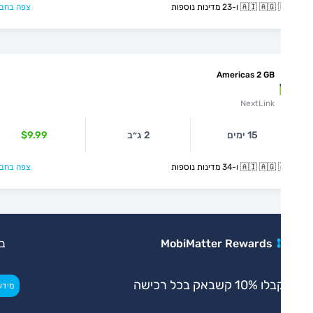
🇦🇮  ו-23 מדינות נוספות
צפה בחבילה >
Americas 2 GB
NextLink
15 ימים
2 ג״ב
$9.99
🇦🇮  ו-34 מדינות נוספות
צפה בחבילה >
MobiMatter Rewards
בלעדי
 10% קשבאק בכל רכישה
>
מידע נוסף