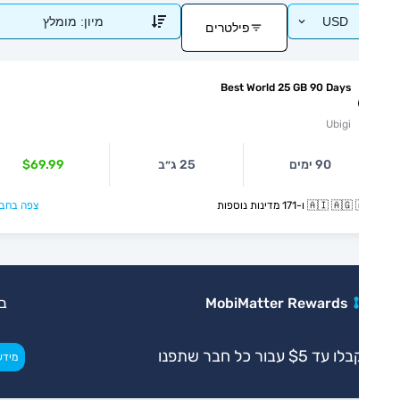
USD
מיון:
מומלץ
פילטרים
Best World 25 GB 90 Days
Ubigi
90 ימים
25 ג״ב
$69.99
🇦🇮  ו-171 מדינות נוספות
צפה בחבילה >
MobiMatter Rewards
בלעדי
ו עד $5 עבור כל חבר שתפנו
>
מידע נוסף