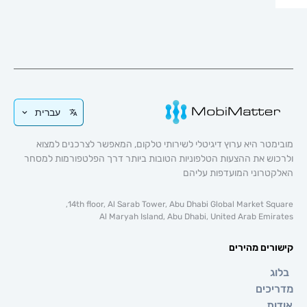
עברית
טר היא ערוץ דיגיטלי לשירותי טלקום, המאפשר לצרכנים למצוא
וש את ההצעות הטלפוניות הטובות ביותר דרך הפלטפורמות למסחר
טרוני המועדפות עליהם
14th floor, Al Sarab Tower, Abu Dhabi Global Market Sq
Al Maryah Island, Abu Dhabi, United Arab Emi
רים מהירים
ג
כים
ת