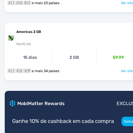
🇦🇮 🇦🇬 🇧🇸 e mais 23 países
Ver ofe
Americas 2 GB
NextLink
15 dias
2 GB
$9.99
🇦🇮 🇦🇬 🇦🇷 e mais 34 países
Ver ofe
MobiMatter Rewards
EXCLU
Ganhe 10% de cashback em cada compra
Saiba