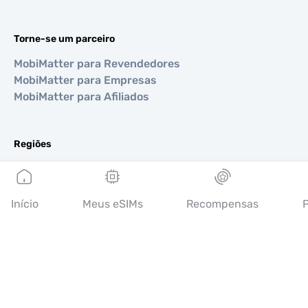
Torne-se um parceiro
MobiMatter para Revendedores
MobiMatter para Empresas
MobiMatter para Afiliados
Regiões
eSIM para Europa
eSIM para Ásia
eSIM para Américas
Início
Meus eSIMs
Recompensas
P
eSIM para Oriente Médio
eSIM para Oceania
eSIM para África
Países