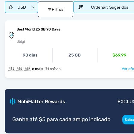
USD
Ordenar:
Sugeridos
Filtros
Best World 25 GB 90 Days
Ubigi
90 dias
25 GB
$69.99
🇦🇮 🇦🇬 🇦🇷 e mais 171 países
Ver ofe
MobiMatter Rewards
EXCLU
Ganhe até $5 para cada amigo indicado
Saiba