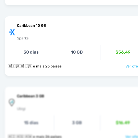
Caribbean 10 GB
Sparks
30 dias
10 GB
$56.49
🇦🇮 🇦🇬 🇧🇸 e mais 23 países
Ver ofe
Caribbean 3 GB
Ubigi
15 dias
3 GB
$16.49
🇦🇮 🇦🇬 🇦🇼 e mais 26 países
Ver ofe