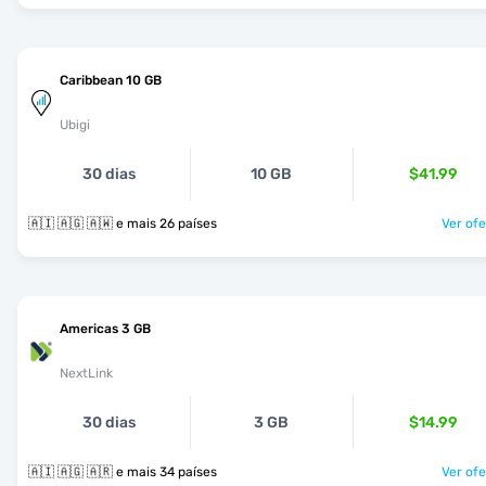
Caribbean 10 GB
Ubigi
30 dias
10 GB
$41.99
🇦🇮 🇦🇬 🇦🇼 e mais 26 países
Ver ofe
Americas 3 GB
NextLink
30 dias
3 GB
$14.99
🇦🇮 🇦🇬 🇦🇷 e mais 34 países
Ver ofe