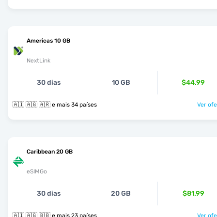
Americas 10 GB
NextLink
30 dias
10 GB
$44.99
🇦🇮 🇦🇬 🇦🇷 e mais 34 países
Ver ofe
Caribbean 20 GB
eSIMGo
30 dias
20 GB
$81.99
🇦🇮 🇦🇬 🇧🇧 e mais 23 países
Ver ofe