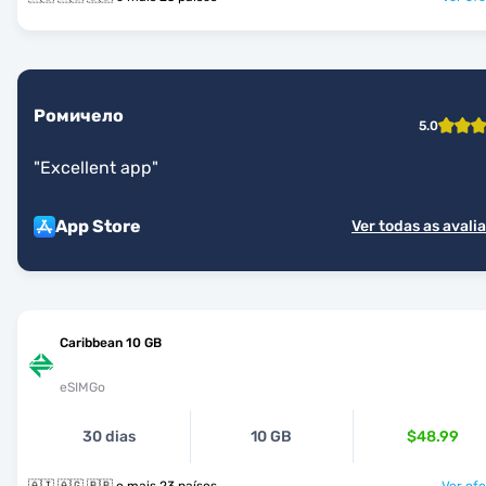
Ромичело
5.0
"
Excellent app
"
App Store
Ver todas as avali
Caribbean 10 GB
eSIMGo
30 dias
10 GB
$48.99