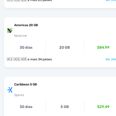
🇦🇮 🇦🇬 🇧🇧 e mais 23 países
Ver ofe
Americas 20 GB
NextLink
30 dias
20 GB
$84.99
🇦🇮 🇦🇬 🇦🇷 e mais 34 países
Ver ofe
Caribbean 5 GB
Sparks
30 dias
5 GB
$29.49