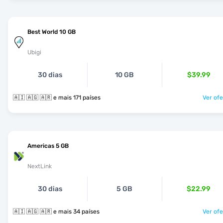
Best World 10 GB
Ubigi
30 dias
10 GB
$39.99
🇦🇮 🇦🇬 🇦🇷 e mais 171 países
Ver ofe
Americas 5 GB
NextLink
30 dias
5 GB
$22.99
🇦🇮 🇦🇬 🇦🇷 e mais 34 países
Ver ofe