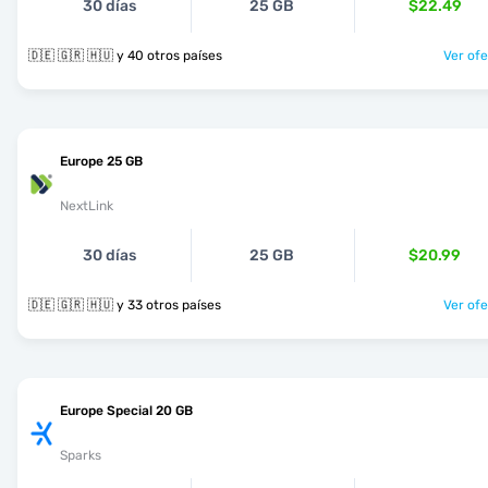
30 días
25 GB
$22.49
🇩🇪 🇬🇷 🇭🇺 y 40 otros países
Ver ofe
Europe 25 GB
NextLink
30 días
25 GB
$20.99
🇩🇪 🇬🇷 🇭🇺 y 33 otros países
Ver ofe
Europe Special 20 GB
Sparks