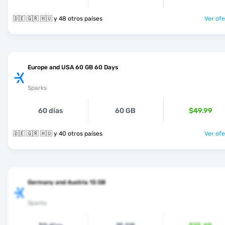
🇩🇪 🇬🇷 🇭🇺 y 48 otros países
Ver ofe
Europe and USA 60 GB 60 Days
Sparks
60 días
60 GB
$49.99
🇩🇪 🇬🇷 🇭🇺 y 40 otros países
Ver ofe
Germany and Austria 15 GB
Sparks