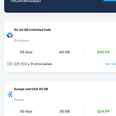
recomendado
EU 60 GB Unlimited Calls
Bouygues
30 días
60 GB
$40.99
🇩🇪 🇬🇷 🇭🇺 y 31 otros países
Ver ofe
Europe and USA 30 GB
Sparks
30 días
30 GB
$24.99