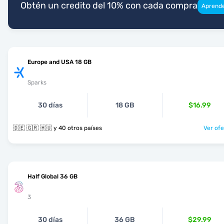
Obtén un credito del 10% con cada compra
Aprend
Europe and USA 18 GB
Sparks
30 días
18 GB
$16.99
🇩🇪 🇬🇷 🇭🇺 y 40 otros países
Ver ofe
Half Global 36 GB
3
30 días
36 GB
$29.99