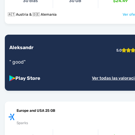
30 días
30 GB
$24.49
🇦🇹 Austria & 🇩🇪 Alemania
Ver ofe
Aleksandr
5.0
"
good
"
Play Store
Ver todas las valorac
Europe and USA 25 GB
Sparks