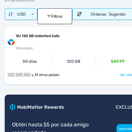
USD
Ordenar:
Sugerido
Filtros
EU 120 GB Unlimited Calls
Bouygues
30 días
120 GB
$49.99
🇩🇪 🇬🇷 🇭🇺 y 31 otros países
Ver ofe
MobiMatter Rewards
EXCLU
Obtén hasta $5 por cada amigo
Aprend