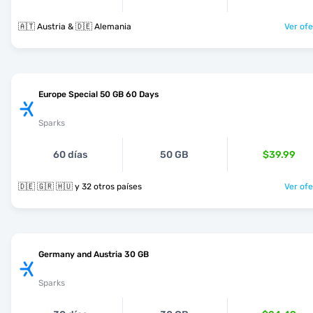
🇦🇹 Austria & 🇩🇪 Alemania
Ver ofe
Europe Special 50 GB 60 Days
Sparks
60 días
50 GB
$39.99
🇩🇪 🇬🇷 🇭🇺 y 32 otros países
Ver ofe
Germany and Austria 30 GB
Sparks