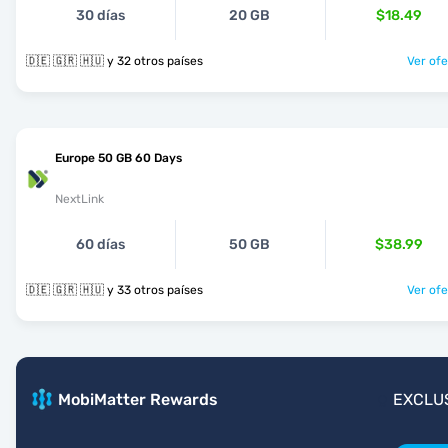
30 días
20 GB
$18.49
🇩🇪 🇬🇷 🇭🇺 y 32 otros países
Ver ofe
Europe 50 GB 60 Days
NextLink
60 días
50 GB
$38.99
🇩🇪 🇬🇷 🇭🇺 y 33 otros países
Ver ofe
MobiMatter Rewards
EXCLU