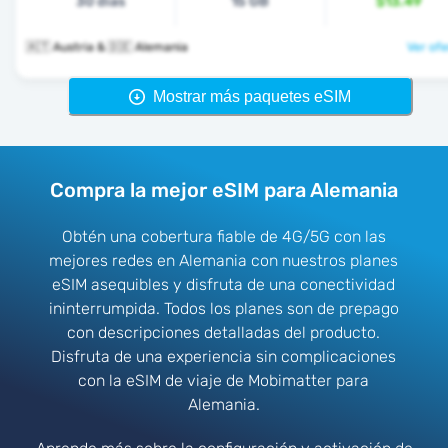
30 días
15 GB
$13.49
🇦🇹 Austria & 🇩🇪 Alemania
Ver ofe
Mostrar más paquetes eSIM
Compra la mejor eSIM para Alemania
Obtén una cobertura fiable de 4G/5G con las
mejores redes en Alemania con nuestros planes
eSIM asequibles y disfruta de una conectividad
ininterrumpida. Todos los planes son de prepago
con descripciones detalladas del producto.
Disfruta de una experiencia sin complicaciones
con la eSIM de viaje de Mobimatter para
Alemania.