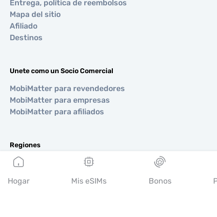
Entrega, política de reembolsos
Mapa del sitio
Afiliado
Destinos
Unete como un Socio Comercial
MobiMatter para revendedores
MobiMatter para empresas
MobiMatter para afiliados
Regiones
eSIM para Europa
eSIM para Asia
Hogar
Mis eSIMs
Bonos
P
eSIM para Américas
eSIM para Medio Oriente
eSIM para Oceanía