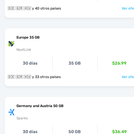
🇩🇪 🇬🇷 🇭🇺 y 40 otros países
Ver ofe
Europe 35 GB
NextLink
30 días
35 GB
$26.99
🇩🇪 🇬🇷 🇭🇺 y 33 otros países
Ver ofe
Germany and Austria 50 GB
Sparks
30 días
50 GB
$36.49