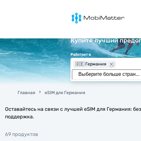
MobiMatter
Купите лучший предоп
Работает в
🇩🇪 Германия
Главная
eSIM для Германия
Оставайтесь на связи с лучшей eSIM для Германия: бе
поддержка.
69 продуктов