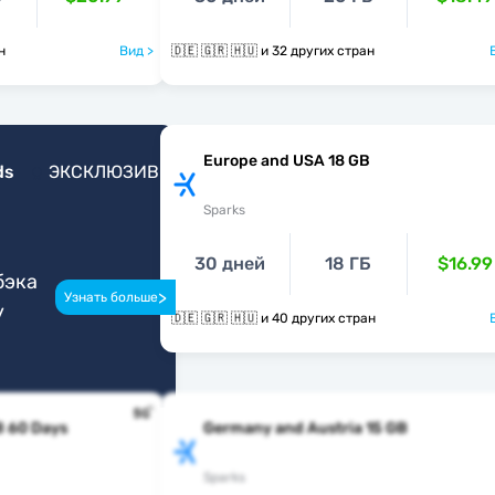
ан
Вид >
🇩🇪 🇬🇷 🇭🇺 и 32 других стран
Europe and USA 18 GB
ds
ЭКСКЛЮЗИВ
Sparks
30 дней
18 ГБ
$16.99
бэка
>
Узнать больше
у
🇩🇪 🇬🇷 🇭🇺 и 40 других стран
B 60 Days
Germany and Austria 15 GB
Sparks