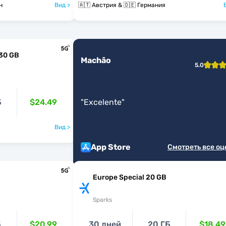
ан
Вид >
🇦🇹 Австрия & 🇩🇪 Германия
 30 GB
Machão
5.0
Б
$24.49
"
Excelente
"
Вид >
App Store
Смотреть все о
Europe Special 20 GB
Sparks
Б
$20.99
30 дней
20 ГБ
$18.49