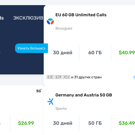
EU 60 GB Unlimited Calls
ds
ЭКСКЛЮЗИВ
Bouygues
>
Узнать больше
о
30 дней
60 ГБ
$40.99
🇩🇪 🇬🇷 🇭🇺 и 31 других стран
Germany and Austria 50 GB
Sparks
Б
$26.99
30 дней
50 ГБ
$36.49