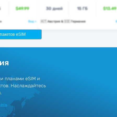
Б
$49.99
30 дней
15 ГБ
$13.49
ан
Вид >
🇦🇹 Австрия & 🇩🇪 Германия
пакетов eSIM
ния
и планами eSIM и
ктов. Наслаждайтесь
.
десь