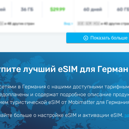
ней
36 ГБ
$29.99
60 дней
60 Г
🇩🇪 🇬🇷 🇭🇺 и 48 других стран
Вид >
🇩🇪 🇬🇷 🇭🇺 и 40 других стр
Показать больше 
пите лучший eSIM для Герма
сетями в Германия с нашими доступными тарифным
едоплачены и содержат подробное описание проду
ем туристической eSIM от Mobimatter для Германия
найте больше о настройке eSIM и активации eSIM.
з