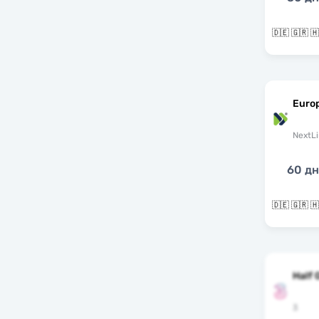
Euro
NextLi
60 д
Half 
3