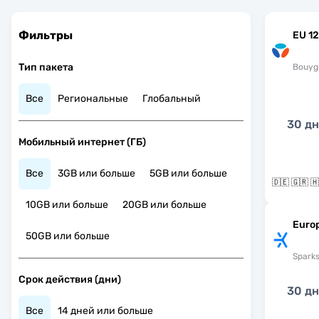
Фильтры
EU 12
Тип пакета
Bouyg
Все
Региональные
Глобальный
30 д
Мобильный интернет (ГБ)
Все
3GB или больше
5GB или больше
10GB или больше
20GB или больше
Euro
50GB или больше
Spark
Срок действия (дни)
30 д
Все
14 дней или больше