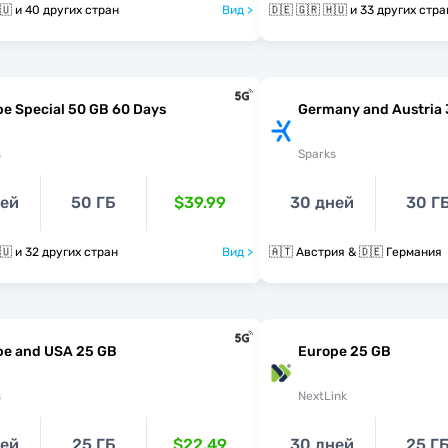
🇩🇪 🇬🇷 🇭🇺 и 40 других стран
Вид >
🇩🇪 🇬🇷 🇭🇺 и 33 других стр
e Special 50 GB 60 Days
Germany and Austria
s
Sparks
ней
50 ГБ
$39.99
30 дней
30 Г
🇩🇪 🇬🇷 🇭🇺 и 32 других стран
Вид >
🇦🇹 Австрия & 🇩🇪 Германия
pe and USA 25 GB
Europe 25 GB
s
NextLink
ней
25 ГБ
$22.49
30 дней
25 Г