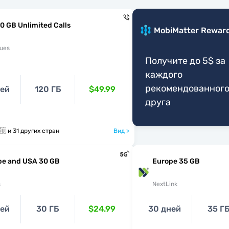
0 GB Unlimited Calls
MobiMatter Rewar
ues
Получите до 5$ за
каждого
рекомендованног
ней
120 ГБ
$49.99
друга
🇩🇪 🇬🇷 🇭🇺 и 31 других стран
Вид >
pe and USA 30 GB
Europe 35 GB
s
NextLink
ней
30 ГБ
$24.99
30 дней
35 Г