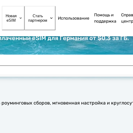
Помощь и
Спра
Новая
Стать
Использование
eSIM
партнером
поддержка
цент
лаченный eSIM для Германия от $0.3 за ГБ.
з роуминговых сборов, мгновенная настройка и круглос