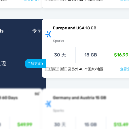
Europe and USA 18 GB
ds
专享
Sparks
30 天
18 GB
$16.99
返现
>
了解更多
🇩🇪 🇬🇷 🇭🇺 及另外 40 个国家/地区
查看套
B 60 Days
Germany and Austria 15 GB
Sparks
B
$49.99
30 天
15 GB
$13.49