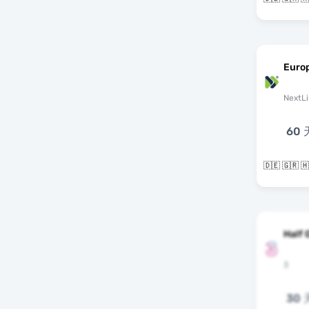
Euro
NextLi
60 
Half 
3
30 