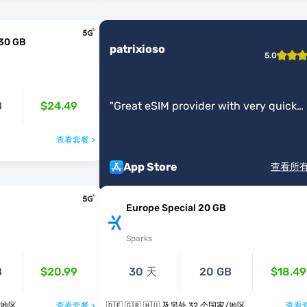
 30 GB
patrixioso
5.0
B
$24.49
"
Great eSIM provider with very quick
support.
"
查看套餐 >
App Store
查看所
Europe Special 20 GB
Sparks
B
$20.99
30 天
20 GB
$18.49
个国家/地区
查看套餐 >
🇩🇪 🇬🇷 🇭🇺 及另外 32 个国家/地区
查看套