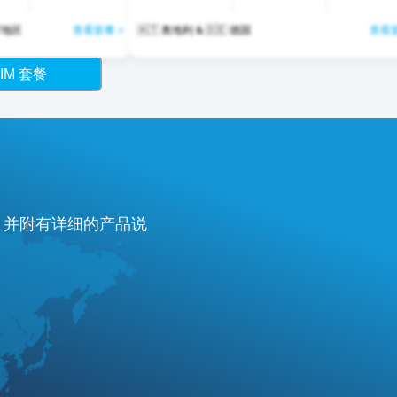
个国家/地区
查看套餐 >
🇦🇹 奥地利 & 🇩🇪 德国
查看套
IM 套餐
费，并附有详细的产品说