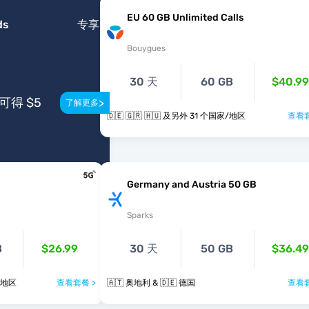
EU 60 GB Unlimited Calls
ds
专享
Bouygues
30 天
60 GB
$40.99
得 $5
>
了解更多
🇩🇪 🇬🇷 🇭🇺 及另外 31 个国家/地区
查看套
Germany and Austria 50 GB
Sparks
B
$26.99
30 天
50 GB
$36.49
个国家/地区
查看套餐 >
🇦🇹 奥地利 & 🇩🇪 德国
查看套