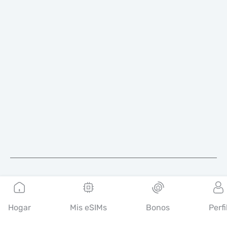
Español
Hogar
Mis eSIMs
Bonos
Perfi
Mobimatter es un canal digital para servicios de
telecomunicaciones que permite a los consumidores encontrar