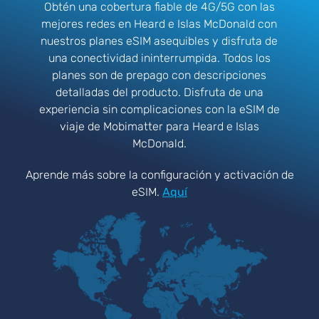
Obtén una cobertura fiable de 4G/5G con las
mejores redes en Heard e Islas McDonald con
nuestros planes eSIM asequibles y disfruta de
una conectividad ininterrumpida. Todos los
planes son de prepago con descripciones
detalladas del producto. Disfruta de una
experiencia sin complicaciones con la eSIM de
viaje de Mobimatter para Heard e Islas
McDonald.
Aprende más sobre la configuración y activación de
eSIM.
Aquí