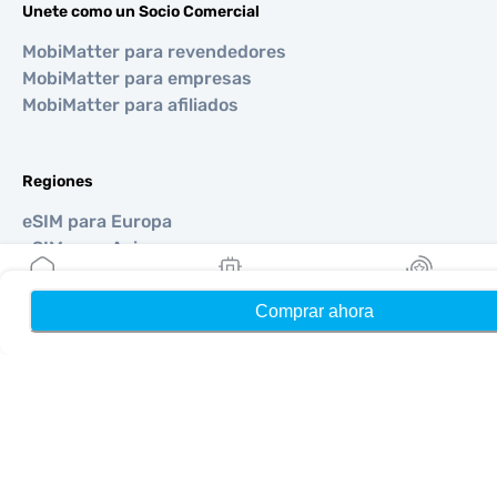
Unete como un Socio Comercial
MobiMatter para revendedores
MobiMatter para empresas
MobiMatter para afiliados
Regiones
eSIM para Europa
eSIM para Asia
eSIM para Américas
eSIM para Medio Oriente
Comprar ahora
Hogar
Mis eSIMs
Bonos
eSIM para Oceanía
eSIM para África
Países
eSIM para Estados Unidos