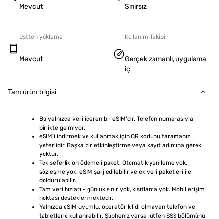
Mevcut
Sınırsız
Üstten yükleme
Kullanım Takibi
Mevcut
Gerçek zamanlı, uygulama
içi
Tam ürün bilgisi
Bu yalnızca veri içeren bir eSIM'dir. Telefon numarasıyla 
birlikte gelmiyor.
eSIM'i indirmek ve kullanmak için QR kodunu taramanız 
yeterlidir. Başka bir etkinleştirme veya kayıt adımına gerek 
yoktur.
Tek seferlik ön ödemeli paket. Otomatik yenileme yok, 
sözleşme yok. eSIM şarj edilebilir ve ek veri paketleri ile 
doldurulabilir.
Tam veri hızları - günlük sınır yok, kısıtlama yok. Mobil erişim 
noktası desteklenmektedir.
Yalnızca eSIM uyumlu, operatör kilidi olmayan telefon ve 
tabletlerle kullanılabilir. Şüpheniz varsa lütfen SSS bölümünü 