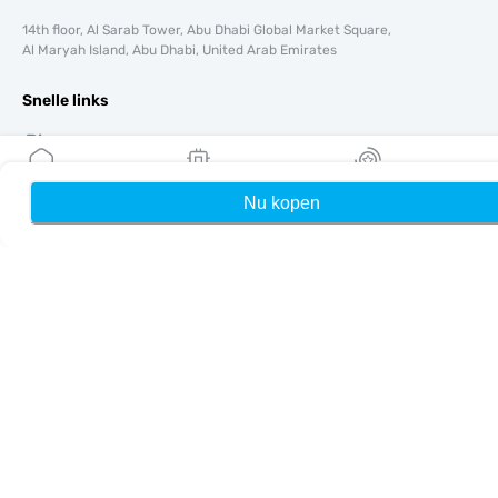
14th floor, Al Sarab Tower, Abu Dhabi Global Market Square,
Al Maryah Island, Abu Dhabi, United Arab Emirates
Snelle links
Blog
Handleidingen
Over ons
Nu kopen
Home
Mijn eSIMs
Rewards
eSIM-ondersteuning
Algemene voorwaarden
Privacybeleid
Levering- en retourbeleid
Sitemap
Affiliate
Bestemmingen
Word partner
MobiMatter voor resellers