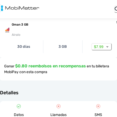
Oman 3 GB
Airalo
30 días
3 GB
$7.99
$0.80 reembolsos en recompensas
Ganar
en tu billetera
MobiPay con esta compra
Detalles
Datos
Llamadas
SMS