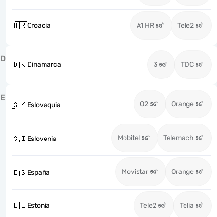
🇭🇷
Croacia
A1 HR
Tele2
D
🇩🇰
Dinamarca
3
TDC
E
O2
Orange
🇸🇰
Eslovaquia
Mobitel
Telemach
🇸🇮
Eslovenia
Movistar
Orange
🇪🇸
España
🇪🇪
Estonia
Tele2
Telia