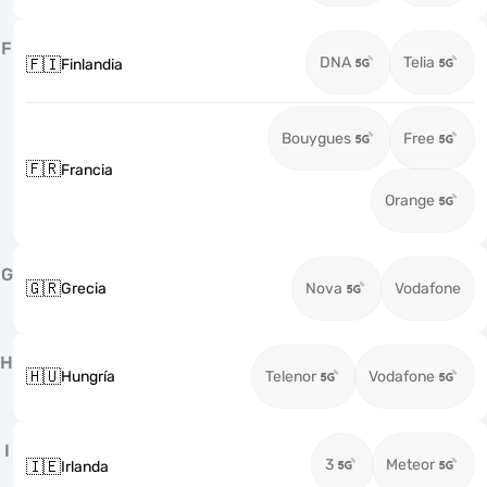
F
DNA
Telia
🇫🇮
Finlandia
Bouygues
Free
🇫🇷
Francia
Orange
G
🇬🇷
Grecia
Nova
Vodafone
H
🇭🇺
Hungría
Telenor
Vodafone
I
3
Meteor
🇮🇪
Irlanda