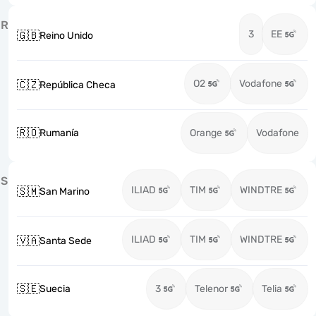
R
3
EE
🇬🇧
Reino Unido
O2
Vodafone
🇨🇿
República Checa
🇷🇴
Rumanía
Orange
Vodafone
S
ILIAD
TIM
WINDTRE
🇸🇲
San Marino
ILIAD
TIM
WINDTRE
🇻🇦
Santa Sede
🇸🇪
Suecia
3
Telenor
Telia