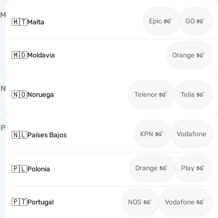
M
Epic
GO
🇲🇹
Malta
🇲🇩
Moldavia
Orange
N
🇳🇴
Noruega
Telenor
Telia
P
KPN
Vodafone
🇳🇱
Países Bajos
Orange
Play
🇵🇱
Polonia
🇵🇹
Portugal
NOS
Vodafone