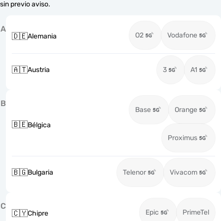
sin previo aviso.
A
O2
Vodafone
🇩🇪
Alemania
🇦🇹
Austria
3
A1
B
Base
Orange
🇧🇪
Bélgica
Proximus
🇧🇬
Bulgaria
Telenor
Vivacom
C
Epic
PrimeTel
🇨🇾
Chipre