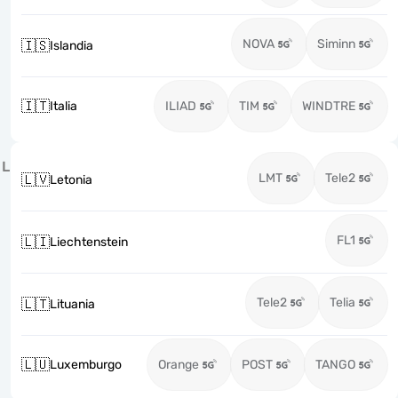
NOVA
Siminn
🇮🇸
Islandia
🇮🇹
Italia
ILIAD
TIM
WINDTRE
L
LMT
Tele2
🇱🇻
Letonia
FL1
🇱🇮
Liechtenstein
Tele2
Telia
🇱🇹
Lituania
🇱🇺
Luxemburgo
Orange
POST
TANGO