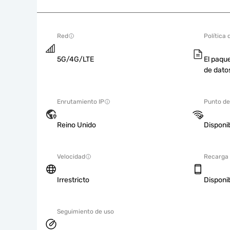
Red
Política 
5G/4G/LTE
El paque
de dato
Enrutamiento IP
Punto de
Reino Unido
Disponi
Velocidad
Recarga
Irrestricto
Disponi
Seguimiento de uso