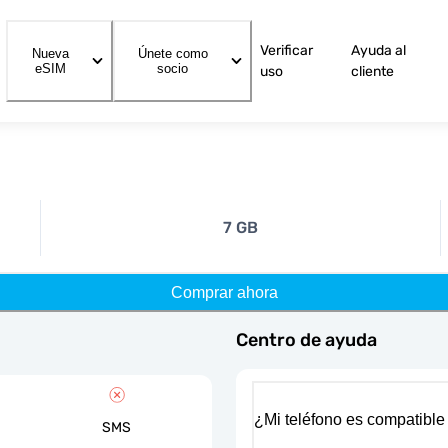
Verificar
Ayuda al
Nueva
Únete como
eSIM
socio
uso
cliente
7 GB
Comprar ahora
Centro de ayuda
¿Mi teléfono es compatible
SMS