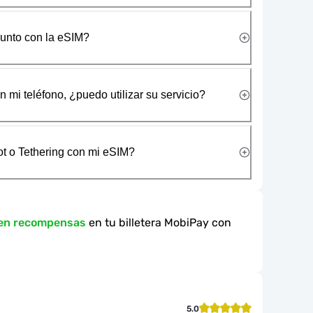
junto con la eSIM?
 mi teléfono, ¿puedo utilizar su servicio?
t o Tethering con mi eSIM?
 en recompensas
en tu billetera MobiPay con
5.0