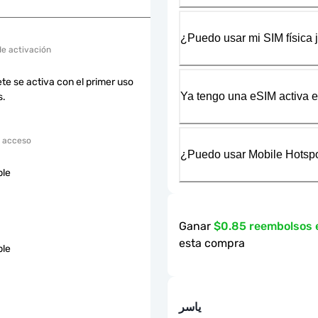
¿Puedo usar mi SIM física 
de activación
te se activa con el primer uso
Ya tengo una eSIM activa en
s.
 acceso
¿Puedo usar Mobile Hotspo
ble
Ganar
$0.85 reembolsos
esta compra
ble
ياسر