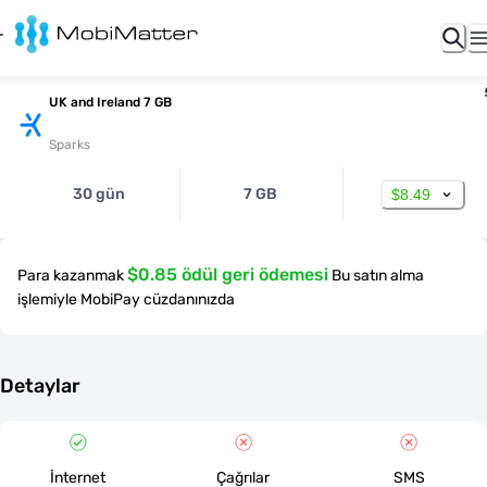
UK and Ireland 7 GB
Sparks
30 gün
7 GB
$8.49
$0.85 ödül geri ödemesi
Para kazanmak
Bu satın alma
işlemiyle MobiPay cüzdanınızda
Detaylar
İnternet
Çağrılar
SMS