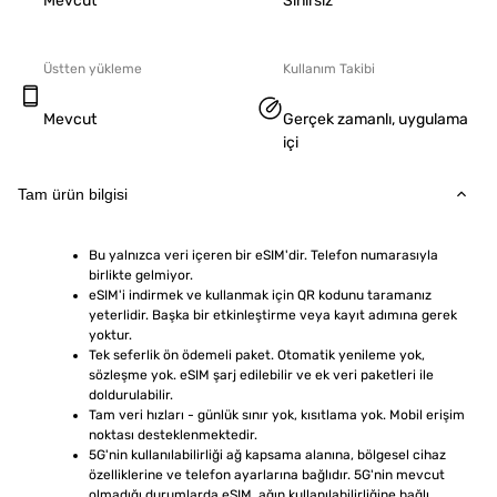
Mevcut
Sınırsız
Üstten yükleme
Kullanım Takibi
Mevcut
Gerçek zamanlı, uygulama
içi
Tam ürün bilgisi
Bu yalnızca veri içeren bir eSIM'dir. Telefon numarasıyla 
birlikte gelmiyor.
eSIM'i indirmek ve kullanmak için QR kodunu taramanız 
yeterlidir. Başka bir etkinleştirme veya kayıt adımına gerek 
yoktur.
Tek seferlik ön ödemeli paket. Otomatik yenileme yok, 
sözleşme yok. eSIM şarj edilebilir ve ek veri paketleri ile 
doldurulabilir.
Tam veri hızları - günlük sınır yok, kısıtlama yok. Mobil erişim 
noktası desteklenmektedir.
5G'nin kullanılabilirliği ağ kapsama alanına, bölgesel cihaz 
özelliklerine ve telefon ayarlarına bağlıdır. 5G'nin mevcut 
olmadığı durumlarda eSIM, ağın kullanılabilirliğine bağlı 