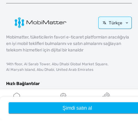
Türkçe
Mobimatter, tüketicilerin favori e-ticaret platformları aracılığıyla
en iyi mobil teklifleri bulmalarını ve satın almalarını sağlayan
telekom hizmetleri için dijital bir kanaldır
14th floor, Al Sarab Tower, Abu Dhabi Global Market Square,
Al Maryah Island, Abu Dhabi, United Arab Emirates
Hızlı Bağlantılar
Blog
Rehberler
Şimdi satın al
Ana Sayfa
eSIM'lerim
Ödüller
Hakkında
Yardım & Destek
Şartlar & koşullar
Gizlilik Politikası