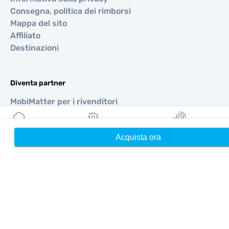
Consegna, politica dei rimborsi
Mappa del sito
Affiliato
Destinazioni
Diventa partner
MobiMatter per i rivenditori
MobiMatter per le aziende
MobiMatter per gli affiliati
Acquista ora
Home
Le mie eSIM
Ricompense
Regioni
eSIM per Europa
eSIM per Asia
eSIM per Americhe
eSIM per Medio Oriente
eSIM per Oceania