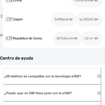
🇨🇳
China
China Mobile
J
🇯🇵
Japón
SoftBank
au (KDDI)
R
🇰🇷
República de Corea
SKTelecom
LG U+
Centro de ayuda
¿Mi teléfono es compatible con la tecnología eSIM?
¿Puedo usar mi SIM física junto con la eSIM?