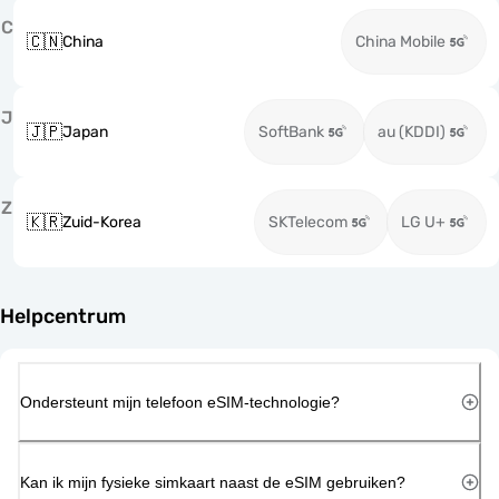
C
🇨🇳
China
China Mobile
J
🇯🇵
Japan
SoftBank
au (KDDI)
Z
🇰🇷
Zuid-Korea
SKTelecom
LG U+
Helpcentrum
Ondersteunt mijn telefoon eSIM-technologie?
Kan ik mijn fysieke simkaart naast de eSIM gebruiken?