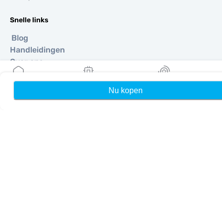
Snelle links
Blog
Handleidingen
Over ons
eSIM-ondersteuning
Algemene voorwaarden
Nu kopen
Home
Mijn eSIMs
Rewards
Privacybeleid
Levering- en retourbeleid
Sitemap
Affiliate
Bestemmingen
Word partner
MobiMatter voor resellers
MobiMatter voor bedrijven
MobiMatter voor affiliates