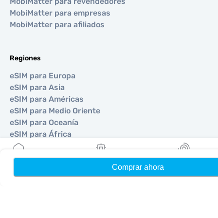
MobiMatter para revendedores
MobiMatter para empresas
MobiMatter para afiliados
Regiones
eSIM para Europa
eSIM para Asia
eSIM para Américas
eSIM para Medio Oriente
eSIM para Oceanía
eSIM para África
Comprar ahora
Hogar
Mis eSIMs
Bonos
Países
eSIM para Estados Unidos
eSIM para Japón
eSIM para Canadá