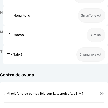
H
🇭🇰
Hong Kong
SmarTone
M
🇲🇴
Macao
CTM
T
🇹🇼
Taiwán
Chunghwa
Centro de ayuda
¿Mi teléfono es compatible con la tecnología eSIM?