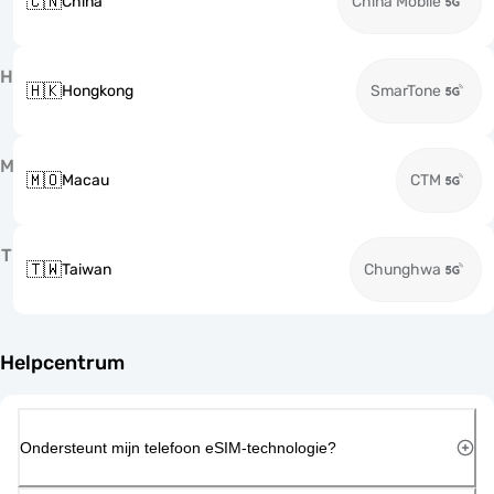
🇨🇳
China
China Mobile
H
🇭🇰
Hongkong
SmarTone
M
🇲🇴
Macau
CTM
T
🇹🇼
Taiwan
Chunghwa
Helpcentrum
Ondersteunt mijn telefoon eSIM-technologie?