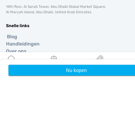
14th floor, Al Sarab Tower, Abu Dhabi Global Market Square,
Al Maryah Island, Abu Dhabi, United Arab Emirates
Snelle links
Blog
Handleidingen
Over ons
eSIM-ondersteuning
Algemene voorwaarden
Nu kopen
Home
Mijn eSIMs
Rewards
Privacybeleid
Levering- en retourbeleid
Sitemap
Affiliate
Bestemmingen
Word partner
MobiMatter voor resellers