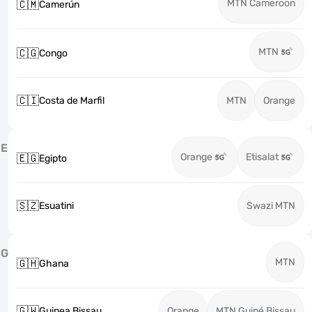
MTN Cameroon
🇨🇲
Camerún
MTN
🇨🇬
Congo
🇨🇮
Costa de Marfil
MTN
Orange
E
Orange
Etisalat
🇪🇬
Egipto
🇸🇿
Esuatini
Swazi MTN
G
MTN
🇬🇭
Ghana
🇬🇼
Guinea Bissau
Orange
MTN Guiné Bissau