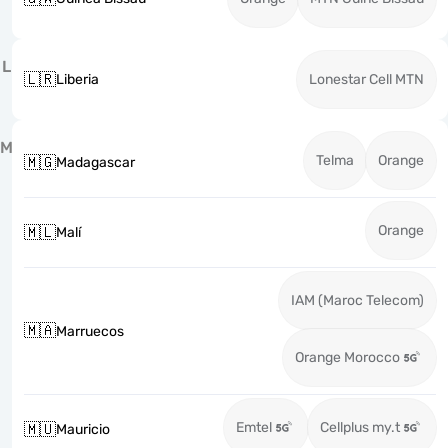
L
🇱🇷
Liberia
Lonestar Cell MTN
M
Telma
Orange
🇲🇬
Madagascar
Orange
🇲🇱
Malí
IAM (Maroc Telecom)
🇲🇦
Marruecos
Orange Morocco
Emtel
Cellplus my.t
🇲🇺
Mauricio