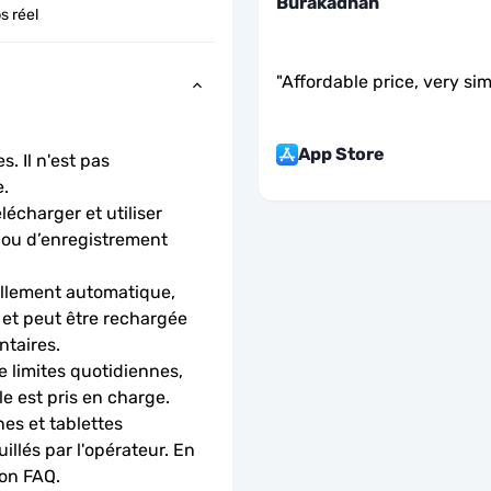
Burakadnan
s réel
"
Affordable price, very si
App Store
. Il n'est pas 
.
charger et utiliser 
 ou d’enregistrement 
llement automatique, 
 et peut être rechargée 
ntaires.
 limites quotidiennes, 
le est pris en charge.
es et tablettes 
llés par l'opérateur. En 
ion FAQ.