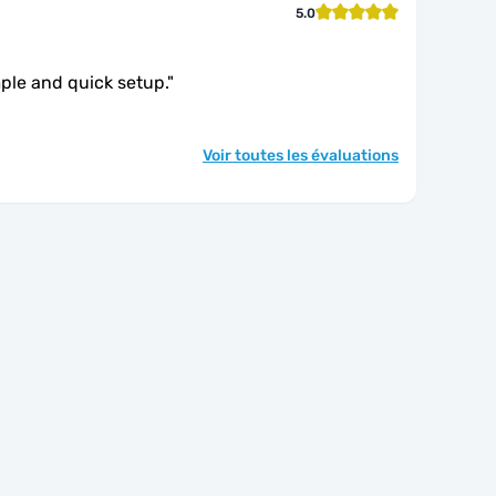
5.0
mple and quick setup.
"
Voir toutes les évaluations