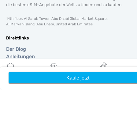
die besten eSIM-Angebote der Welt zu finden und zu kaufen.
14th floor, Al Sarab Tower, Abu Dhabi Global Market Square,
Al Maryah Island, Abu Dhabi, United Arab Emirates
Direktlinks
Der Blog
Anleitungen
Um
Hilfe Unterstützung
Kaufe jetzt
Heim
Meine eSIMs
Belohnung
Terms & amp; Bedingungen
Datenschutzrichtlinie
Lieferung, Rückerstattungsrichtlinie
Seitenverzeichnis
Affiliate
Reiseziele
Ein Partner werden