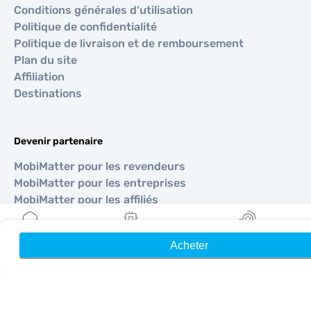
Conditions générales d'utilisation
Politique de confidentialité
Politique de livraison et de remboursement
Plan du site
Affiliation
Destinations
Devenir partenaire
MobiMatter pour les revendeurs
MobiMatter pour les entreprises
MobiMatter pour les affiliés
Acheter
Accueil
Mes eSIM
Récompenses
Régions
eSIM pour Europe
eSIM pour Asie
eSIM pour Amériques