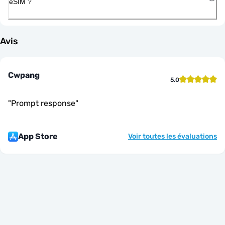
eSIM ?
Avis
Cwpang
5.0
"
Prompt response
"
App Store
Voir toutes les évaluations