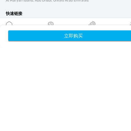
Al Maryah Island, Abu Dhabi, United Arab Emirates
快速链接
博客
使用指南
立即购买
首页
我的 eSIM
奖励
个
关于我们
eSIM 支持
条款与条件
隐私政策
配送与退款政策
网站地图
联盟推广
目的地
成为合作伙伴
MobiMatter 分销商版
MobiMatter 企业版