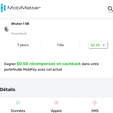
Bhutan 1 GB
RoamVault
7 jours
1 Go
$4.99
$0.50 récompenses en cashback
Gagner
dans votre
portefeuille MobiPay avec cet achat
Détails
Données
Appels
SMS