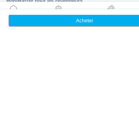
MobiMatter pour les revendeurs
MobiMatter pour les entreprises
MobiMatter pour les affiliés
Acheter
Accueil
Mes eSIM
Récompenses
Régions
eSIM pour Europe
eSIM pour Asie
eSIM pour Amériques
eSIM pour Moyen-Orient
eSIM pour Océanie
eSIM pour Afrique
Pays
eSIM pour États-Unis
eSIM pour Japon
eSIM pour Canada