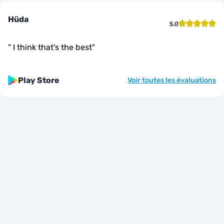
Hüda
5.0
"
I think that's the best
"
Play Store
Voir toutes les évaluations