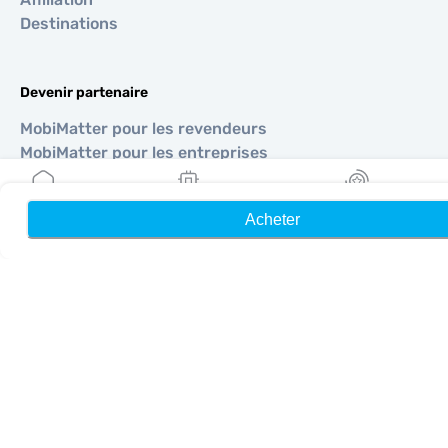
Destinations
Devenir partenaire
MobiMatter pour les revendeurs
MobiMatter pour les entreprises
MobiMatter pour les affiliés
Acheter
Accueil
Mes eSIM
Récompenses
Régions
eSIM pour Europe
eSIM pour Asie
eSIM pour Amériques
eSIM pour Moyen-Orient
eSIM pour Océanie
eSIM pour Afrique