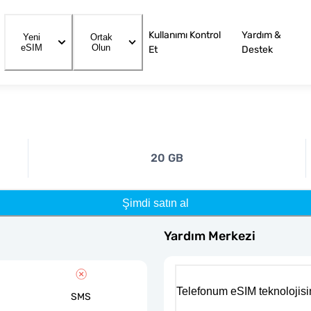
Kullanımı Kontrol
Yardım &
Yeni
Ortak
eSIM
Olun
Et
Destek
20 GB
Şimdi satın al
Yardım Merkezi
Telefonum eSIM teknolojisi
SMS