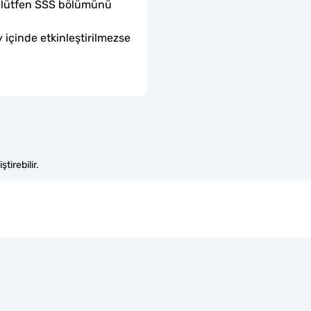
sa lütfen SSS bölümünü 
 içinde etkinleştirilmezse 
tirebilir.