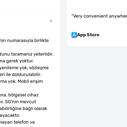
"
Very convenient anywher
App Store
fon numarasıyla birlikte 
unu taramanız yeterlidir. 
ına gerek yoktur.
 yenileme yok, sözleşme 
ri ile doldurulabilir.
ama yok. Mobil erişim 
ına, bölgesel cihaz 
dır. 5G'nin mevcut 
ilirliğine bağlı olarak 
ayacaktır.
mayan telefon ve 