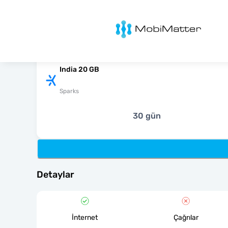
MobiMatter
India 20 GB
Sparks
30 gün
Detaylar
İnternet
Çağrılar