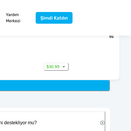
Yardım
Şimdi Katılın
Merkezi
$30.99
ni destekliyor mu?