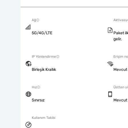
Ağ
Aktivasyo
5G/4G/LTE
Paket il
gelir.
IP Yönlendirme
Erişim no
Birleşik Krallık
Mevcut
Hız
Üstten y
Sınırsız
Mevcut
Kullanım Takibi