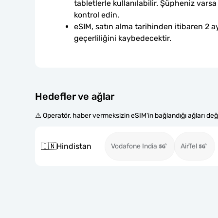
tabletlerle kullanılabilir. Şüpheniz var
kontrol edin.
eSIM, satın alma tarihinden itibaren 2 ay
geçerliliğini kaybedecektir.
Hedefler ve ağlar
⚠️ Operatör, haber vermeksizin eSIM'in bağlandığı ağları değiş
🇮🇳
Hindistan
Vodafone India
AirTel