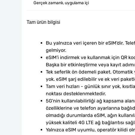
Gerçek zamanlı, uygulama içi
Tam ürün bilgisi
Bu yalnızca veri içeren bir eSIM'dir. Tele
gelmiyor.
eSIM'i indirmek ve kullanmak için QR kod
Başka bir etkinleştirme veya kayıt adım
Tek seferlik ön ödemeli paket. Otomatik
yok. eSIM şarj edilebilir ve ek veri paketle
Tam veri hızları - günlük sınır yok, kısıtl
noktası desteklenmektedir.
5G'nin kullanılabilirliği ağ kapsama alan
özelliklerine ve telefon ayarlarına bağlı
olmadığı durumlarda eSIM, ağın kullanılab
yüksek kaliteli 4G LTE ağ bağlantısı sağl
Yalnızca eSIM uyumlu, operatör kilidi ol