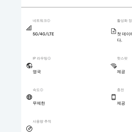
네트워크
활성화 
5G/4G/LTE
첫 데이
다.
IP 라우팅
핫스팟
영국
제공
속도
충전
무제한
제공
사용량 추적