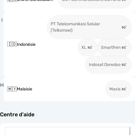
I
PT Telekomunikasi Selular
(Telkomsel)
🇮🇩
Indonésie
XL
Smartfren
Indosat Ooredoo
M
🇲🇾
Malaisie
Maxis
Centre d'aide