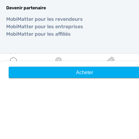
Devenir partenaire
MobiMatter pour les revendeurs
MobiMatter pour les entreprises
MobiMatter pour les affiliés
Régions
eSIM pour Europe
Acheter
Accueil
Mes eSIM
Récompenses
eSIM pour Asie
eSIM pour Amériques
eSIM pour Moyen-Orient
eSIM pour Océanie
eSIM pour Afrique
Pays
eSIM pour États-Unis